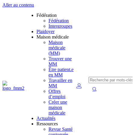
Aller au contenu
Fédération
Fédération
Intergroupes
Plaidoyer
Maison médicale
Maison
médicale
(MM)
Trouver une
MM
Être patient.e
en MM
Travailler en
MM
Offres
d’emploi
Créer une
maison
médicale
Actualités
Ressources
Revue Santé
conjuguée