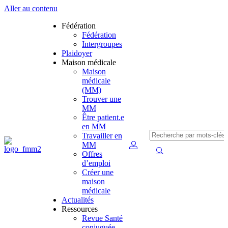
Aller au contenu
Fédération
Fédération
Intergroupes
Plaidoyer
Maison médicale
Maison
médicale
(MM)
Trouver une
MM
Être patient.e
en MM
Travailler en
MM
Offres
d’emploi
Créer une
maison
médicale
Actualités
Ressources
Revue Santé
conjuguée