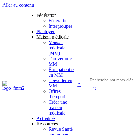
Aller au contenu
Fédération
Fédération
Intergroupes
Plaidoyer
Maison médicale
Maison
médicale
(MM)
Trouver une
MM
Être patient.e
en MM
Travailler en
MM
Offres
d’emploi
Créer une
maison
médicale
Actualités
Ressources
Revue Santé
conjuguée