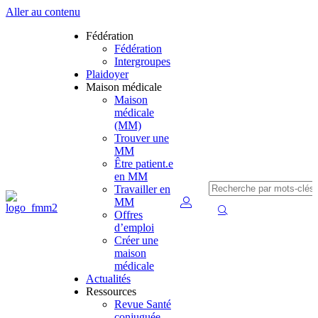
Aller au contenu
Fédération
Fédération
Intergroupes
Plaidoyer
Maison médicale
Maison
médicale
(MM)
Trouver une
MM
Être patient.e
en MM
Travailler en
MM
Offres
d’emploi
Créer une
maison
médicale
Actualités
Ressources
Revue Santé
conjuguée