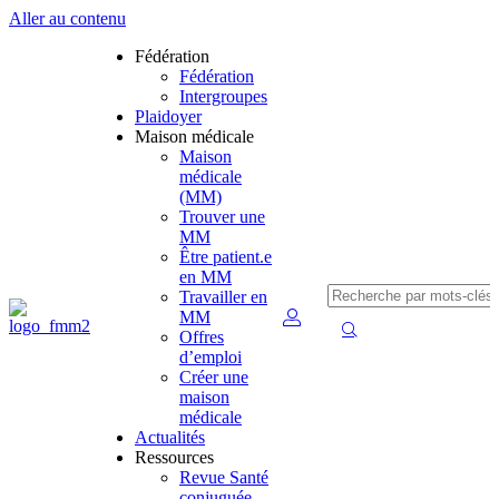
Aller au contenu
Fédération
Fédération
Intergroupes
Plaidoyer
Maison médicale
Maison
médicale
(MM)
Trouver une
MM
Être patient.e
en MM
Travailler en
MM
Offres
d’emploi
Créer une
maison
médicale
Actualités
Ressources
Revue Santé
conjuguée