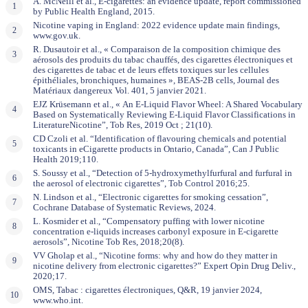
A. McNeill et al., E-cigarettes: an evidence update, report commissioned
by Public Health England, 2015.
Nicotine vaping in England: 2022 evidence update main findings,
www.gov.uk.
R. Dusautoir et al., « Comparaison de la composition chimique des
aérosols des produits du tabac chauffés, des cigarettes électroniques et
des cigarettes de tabac et de leurs effets toxiques sur les cellules
épithéliales, bronchiques, humaines », BEAS-2B cells, Journal des
Matériaux dangereux Vol. 401, 5 janvier 2021.
EJZ Krüsemann et al., « An E-Liquid Flavor Wheel: A Shared Vocabulary
Based on Systematically Reviewing E-Liquid Flavor Classifications in
LiteratureNicotine”, Tob Res, 2019 Oct ; 21(10).
CD Czoli et al. “Identification of flavouring chemicals and potential
toxicants in eCigarette products in Ontario, Canada”, Can J Public
Health 2019;110.
S. Soussy et al., “Detection of 5-hydroxymethylfurfural and furfural in
the aerosol of electronic cigarettes”, Tob Control 2016;25.
N. Lindson et al., “Electronic cigarettes for smoking cessation”,
Cochrane Database of Systematic Reviews, 2024.
L. Kosmider et al., “Compensatory puffing with lower nicotine
concentration e-liquids increases carbonyl exposure in E-cigarette
aerosols”, Nicotine Tob Res, 2018;20(8).
VV Gholap et al., “Nicotine forms: why and how do they matter in
nicotine delivery from electronic cigarettes?” Expert Opin Drug Deliv.,
2020;17.
OMS, Tabac : cigarettes électroniques, Q&R, 19 janvier 2024,
www.who.int.