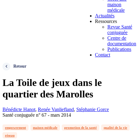
maison
médicale
Actualités
Ressources
Revue Santé
conjuguée
Centre de
documentation
Publications
Contact
Retour
La Toile de jeux dans le
quartier des Marolles
Bénédicte Hanot
,
Renée Vanliefland
,
Stéphanie Gorce
Santé conjuguée n° 67 - mars 2014
empowerment
maison médicale
promotion de la santé
qualité de la vie
réseau