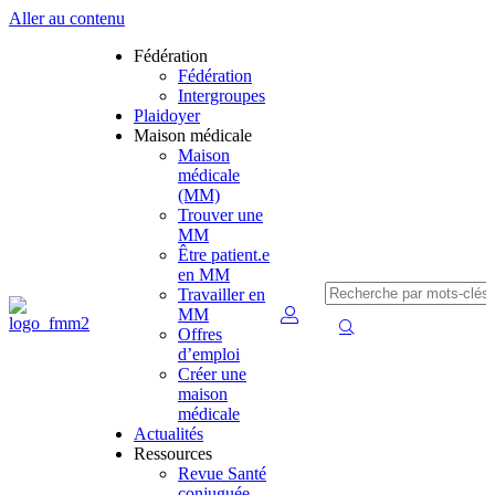
Aller au contenu
Fédération
Fédération
Intergroupes
Plaidoyer
Maison médicale
Maison
médicale
(MM)
Trouver une
MM
Être patient.e
en MM
Travailler en
MM
Offres
d’emploi
Créer une
maison
médicale
Actualités
Ressources
Revue Santé
conjuguée