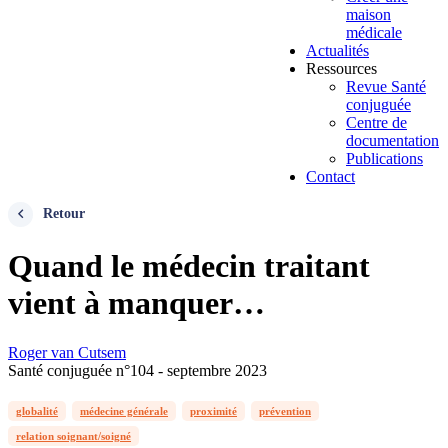
maison
médicale
Actualités
Ressources
Revue Santé
conjuguée
Centre de
documentation
Publications
Contact
Retour
Quand le médecin traitant
vient à manquer…
Roger van Cutsem
Santé conjuguée n°104 - septembre 2023
globalité
médecine générale
proximité
prévention
relation soignant/soigné