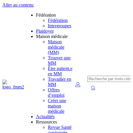
Aller au contenu
Fédération
Fédération
Intergroupes
Plaidoyer
Maison médicale
Maison
médicale
(MM)
Trouver une
MM
Être patient.e
en MM
Travailler en
MM
Offres
d’emploi
Créer une
maison
médicale
Actualités
Ressources
Revue Santé
conjuguée