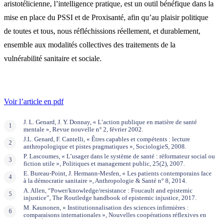
aristotélicienne, l’intelligence pratique, est un outil bénéfique dans la
mise en place du PSSI et de Proxisanté, afin qu’au plaisir politique
de toutes et tous, nous réfléchissions réellement, et durablement,
ensemble aux modalités collectives des traitements de la
vulnérabilité sanitaire et sociale.
Voir l’article en pdf
J. L. Genard, J. Y. Donnay, « L’action publique en matière de santé
mentale », Revue nouvelle n° 2, février 2002.
J.L. Genard, F. Cantelli, « Êtres capables et compétents : lecture
anthropologique et pistes pragmatiques », SociologieS, 2008.
P. Lascoumes, « L’usager dans le système de santé : réformateur social ou
fiction utile », Politiques et management public, 25(2), 2007.
E. Bureau-Point, J. Hermann-Mesfen, « Les patients contemporains face
à la démocratie sanitaire », Anthropologie & Santé n° 8, 2014.
A. Allen, “Power/knowledge/resistance : Foucault and epistemic
injustice”, The Routledge handbook of epistemic injustice, 2017.
M. Kaunonen, « Institutionnalisation des sciences infirmières :
comparaisons internationales », Nouvelles coopérations réflexives en