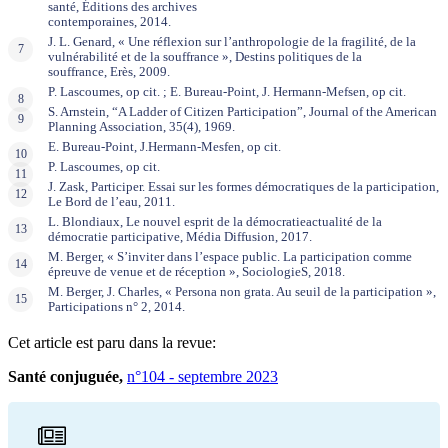
santé, Éditions des archives
contemporaines, 2014.
J. L. Genard, « Une réflexion sur l’anthropologie de la fragilité, de la
vulnérabilité et de la souffrance », Destins politiques de la
souffrance, Erès, 2009.
P. Lascoumes, op cit. ; E. Bureau-Point, J. Hermann-Mefsen, op cit.
S. Arnstein, “A Ladder of Citizen Participation”, Journal of the American
Planning Association, 35(4), 1969.
E. Bureau-Point, J.Hermann-Mesfen, op cit.
P. Lascoumes, op cit.
J. Zask, Participer. Essai sur les formes démocratiques de la participation,
Le Bord de l’eau, 2011.
L. Blondiaux, Le nouvel esprit de la démocratieactualité de la
démocratie participative, Média Diffusion, 2017.
M. Berger, « S’inviter dans l’espace public. La participation comme
épreuve de venue et de réception », SociologieS, 2018.
M. Berger, J. Charles, « Persona non grata. Au seuil de la participation »,
Participations n° 2, 2014.
Cet article est paru dans la revue:
Santé conjuguée,
n°104 - septembre 2023