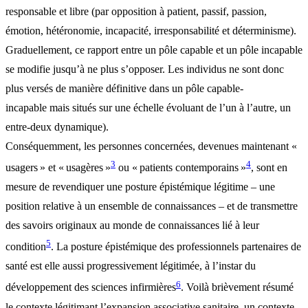
responsable et libre (par opposition à patient, passif, passion,
émotion, hétéronomie, incapacité, irresponsabilité et déterminisme).
Graduellement, ce rapport entre un pôle capable et un pôle incapable
se modifie jusqu’à ne plus s’opposer. Les individus ne sont donc
plus versés de manière définitive dans un pôle capable-
incapable mais situés sur une échelle évoluant de l’un à l’autre, un
entre-deux dynamique).
Conséquemment, les personnes concernées, devenues maintenant «
3
4
usagers » et « usagères »
ou « patients contemporains »
, sont en
mesure de revendiquer une posture épistémique légitime – une
position relative à un ensemble de connaissances – et de transmettre
des savoirs originaux au monde de connaissances lié à leur
5
condition
. La posture épistémique des professionnels partenaires de
santé est elle aussi progressivement légitimée, à l’instar du
6
développement des sciences infirmières
. Voilà brièvement résumé
le contexte légitimant l’expansion associative sanitaire, un contexte