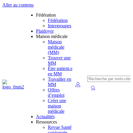
Aller au contenu
Fédération
Fédération
Intergroupes
Plaidoyer
Maison médicale
Maison
médicale
(MM)
Trouver une
MM
Être patient.e
en MM
Travailler en
MM
Offres
d’emploi
Créer une
maison
médicale
Actualités
Ressources
Revue Santé
conjuguée