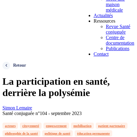
maison
médicale
Actualités
Ressources
Revue Santé
conjuguée
Centre de
documentation
Publications
Contact
Retour
La participation en santé,
derrière la polysémie
Simon Lemaire
Santé conjuguée n°104 - septembre 2023
acteurs
citoyenneté
empowerment
mobilisation
patient partenaire
philosophie de la santé
politique de santé
éducation permanente