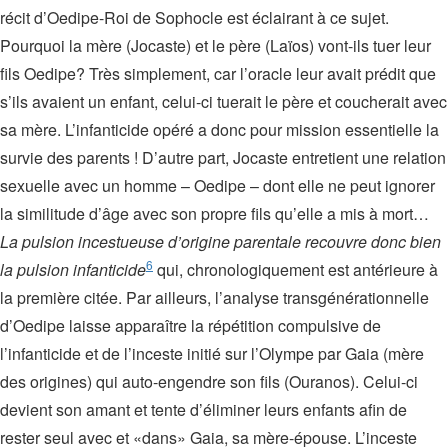
récit d’Oedipe-Roi de Sophocle est éclairant à ce sujet.
Pourquoi la mère (Jocaste) et le père (Laïos) vont-ils tuer leur
fils Oedipe? Très simplement, car l’oracle leur avait prédit que
s’ils avaient un enfant, celui-ci tuerait le père et coucherait avec
sa mère. L’infanticide opéré a donc pour mission essentielle la
survie des parents ! D’autre part, Jocaste entretient une relation
sexuelle avec un homme – Oedipe – dont elle ne peut ignorer
la similitude d’âge avec son propre fils qu’elle a mis à mort…
La pulsion incestueuse d’origine parentale recouvre donc bien
6
la pulsion infanticide
qui, chronologiquement est antérieure à
la première citée. Par ailleurs, l’analyse transgénérationnelle
d’Oedipe laisse apparaître la répétition compulsive de
l’infanticide et de l’inceste initié sur l’Olympe par Gaia (mère
des origines) qui auto-engendre son fils (Ouranos). Celui-ci
devient son amant et tente d’éliminer leurs enfants afin de
rester seul avec et «dans» Gaia, sa mère-épouse. L’inceste