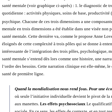
santé mentale (voir graphique ci-après) : 1. le diagnostic de 
quotidienne : activités physiques, soins de base, productivité 
psychique. Chacune de ces trois dimensions a une composante
mentale en trois dimensions a été établie dans une visée non p
santé mentale. Cette dernière va, comme le propose Anne Lovell
éloignés de cette complexité à trois pôles qui se donne à ente
intéressante de l’intégration des trois pôles, psychologique, m
santé mentale s’entend dès lors comme une histoire, une narrati
l’ordre des besoins. Cette narration clinique est elle-même, le
santé de première ligne.
Quand la mondialisation nous rend fous. Pour une éco
où seule l’initiative individuelle devient le pivot de 
aux manettes.
Les effets psychosociaux
Le qualificatif
sociale. En ce sens, les effets de contexte, et en tout p