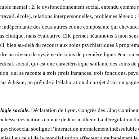
trouble mental ; 2. le dysfonctionnement social, entendu comme r
(travail, école), relations interpersonnelles, problèmes légaux 
 indépendante des deux autres et une composante qui chevauch
as clinique, mais évaluative. Elle permet néanmoins à mon sens 
, bien au-delà du recours aux soins psychiatriques à proprement
ndre au niveau du système de soins de première ligne. Peut-on e
édical, social, qui est une caractéristique saillante des soins d
on, qui se raconte à trois (trois instances, trois fonctions, ps
 cas échéant, un prélude à l’élaboration du projet d’accompagnem
logie sociale.
Déclaration de Lyon, Congrès des Cinq Continen
la richesse des nations comme de leur malheur. La dérégulation d
 psychosocial souligne l’interaction normalement indissoluble ent
remier lieu celui de la mondialisation affectent simultanément le 