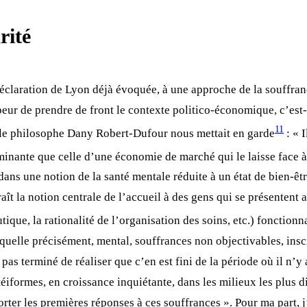
rité
 Déclaration de Lyon déjà évoquée, à une approche de la souffra
s peur de prendre de front le contexte politico-économique, c’est-
11
, le philosophe Dany Robert-Dufour nous mettait en garde
: « 
minante que celle d’une économie de marché qui le laisse face 
t dans une notion de la santé mentale réduite à un état de bien-ê
ît la notion centrale de l’accueil à des gens qui se présentent
utique, la rationalité de l’organisation des soins, etc.) foncti
uelle précisément, mental, souffrances non objectivables, inscr
pas terminé de réaliser que c’en est fini de la période où il n’y
otéiformes, en croissance inquiétante, dans les milieux les plus 
rter les premières réponses à ces souffrances ». Pour ma part, j’