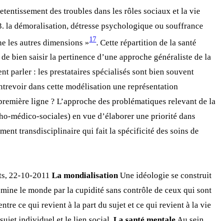
etentissement des troubles dans les rôles sociaux et la vie
; 3. la démoralisation, détresse psychologique ou souffrance
17
e les autres dimensions »
. Cette répartition de la santé
de bien saisir la pertinence d’une approche généraliste de la
 parler : les prestataires spécialisés sont bien souvent
ntrevoir dans cette modélisation une représentation
e première ligne ? L’approche des problématiques relevant de la
ycho-médico-sociales) en vue d’élaborer une priorité dans
ent transdisciplinaire qui fait la spécificité des soins de
ts, 22-10-2011
La mondialisation
Une idéologie se construit
omine le monde par la cupidité sans contrôle de ceux qui sont
re ce qui revient à la part du sujet et ce qui revient à la vie
sujet individuel et le lien social.
La santé mentale
Au sein