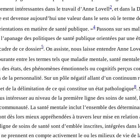
2
èrement intéressantes dans le travail d’Anne Lovell
, et dans la
e est devenue aujourd’hui une valeur dans le sens où le terme dés
4
orientations en matière de santé publique. »
Passons sur ses malh
t l’apanage des politiques de santé publique orientées par une ét
5
cadre de ce dossier
. On assiste, nous laisse entendre Anne Lov
urante entre les termes tels que maladie mentale, santé mentale, 
, à des états, des phénomènes émotionnels ou cognitifs perçus c
s de la personnalité. Sur un pôle négatif allant d’un continuum re
8
et de la délimitation de ce qui constitue un état pathologique
.
s intéresser au niveau de la première ligne des soins de santé,
la communauté. La santé mentale inclut l’ensemble des déterminant
nt dès lors mieux appréhendées à travers leur mise en relation
igne de soins de santé sont d’emblée inscrites, intégrées dans le
i ne prennent en compte activement le ou les milieux de vie de l