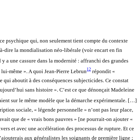
nce psychique qui, non seulement tient compte du contexte
à-dire la mondialisation néo-libérale (voir encart en fin
Il y a une cassure dans la modernité : affranchi des grandes
12
à lui-même ». A quoi Jean-Pierre Lebrun
répondit «
tre qui aboutit à des conséquences subjecticides. Ce constat
 aujourd’hui sans histoire ». C’est ce que dénonçait Madeleine
onnaient sur le même modèle que la démarche expérimentale. […]
iption sociale, « légende personnelle » n’ont pas leur place,
 avait que de « vrais bons pauvres » [ne pourrait-on ajouter «
divers et avec une accélération des processus de rupture. Et ce
ajouterais aux généralistes les soignants de première ligne ;