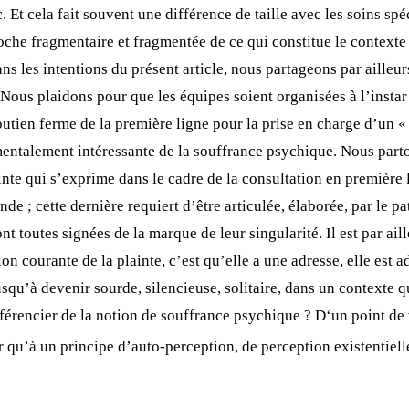
. Et cela fait souvent une différence de taille avec les soins sp
che fragmentaire et fragmentée de ce qui constitue le contexte 
ans les intentions du présent article, nous partageons par aille
Nous plaidons pour que les équipes soient organisées à l’instar 
outien ferme de la première ligne pour la prise en charge d’un
ntalement intéressante de la souffrance psychique. Nous parton
te qui s’exprime dans le cadre de la consultation en première l
de ; cette dernière requiert d’être articulée, élaborée, par le pa
 toutes signées de la marque de leur singularité. Il est par aill
n courante de la plainte, c’est qu’elle a une adresse, elle est a
squ’à devenir sourde, silencieuse, solitaire, dans un contexte 
fférencier de la notion de souffrance psychique ? D‘un point de
r qu’à un principe d’auto-perception, de perception existentiell