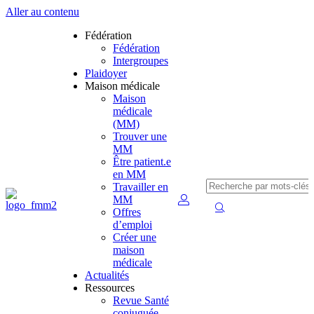
Aller au contenu
Fédération
Fédération
Intergroupes
Plaidoyer
Maison médicale
Maison
médicale
(MM)
Trouver une
MM
Être patient.e
en MM
Travailler en
MM
Offres
d’emploi
Créer une
maison
médicale
Actualités
Ressources
Revue Santé
conjuguée