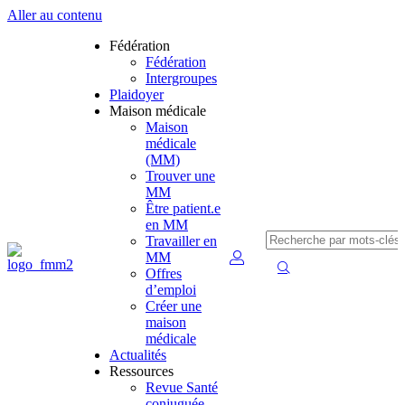
Aller au contenu
Fédération
Fédération
Intergroupes
Plaidoyer
Maison médicale
Maison
médicale
(MM)
Trouver une
MM
Être patient.e
en MM
Travailler en
MM
Offres
d’emploi
Créer une
maison
médicale
Actualités
Ressources
Revue Santé
conjuguée