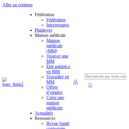
Aller au contenu
Fédération
Fédération
Intergroupes
Plaidoyer
Maison médicale
Maison
médicale
(MM)
Trouver une
MM
Être patient.e
en MM
Travailler en
MM
Offres
d’emploi
Créer une
maison
médicale
Actualités
Ressources
Revue Santé
conjuguée