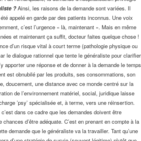
Ainsi, les raisons de la demande sont variées. Il
liste ?
i été appelé en garde par des patients inconnus. Une voix
paremment, c’est l’urgence « là, maintenant ». Mais en même
nnées et maintenant ça suffit, docteur faites quelque chose !
nce d’un risque vital à court terme (pathologie physique ou
r le dialogue rationnel que tente le généraliste pour clarifier
n d’y apporter une réponse et de donner à la demande le temps
tient est obnubilé par les produits, ses consommations, son
e, doucement, une distance avec ce monde centré sur la
ration de l’environnement matériel, social, juridique laisse
charge ’psy’ spécialisée et, à terme, vers une réinsertion.
ais c’est dans ce cadre que les demandes doivent être
 de chances d’être adéquate. C’est en prenant en compte à la
te demande que le généraliste va la travailler. Tant qu’une
era d’une stratégie de survie (souvent légitime) plutôt que