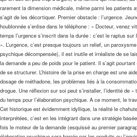
rarement la dimension médicale, même parmi les patients a
s’agit de les décortiquer. Premier obstacle : l’urgence. Jeu
houblonnée s’enlise dans le téléphone : « Docteur, venez vit
temps l’urgence s’inscrit dans la durée : c’est le raptus su
». L’urgence, c’est presque toujours un relief, un paroxysme
psychique décompensée), il est inutile et irréaliste de se lai
la demande a peu de poids pour le patient. Il s’agit pourtan
de se structurer. L’histoire de la prise en charge est une ai
dosage de méthadone, les problèmes liés à la consommation
drogue. Une réflexion sur soi peut s’installer, l’identité de 
du temps pour l’élaboration psychique. A ce moment, le trava
Cet historique est évidemment idyllique, la réalité le chahu
interprétées, c’est en les intégrant dans une stratégie bas
fois le moteur de la demande (esquissé au premier paragraphe
élaboration psychique sera barrée par les produits ou l’envi