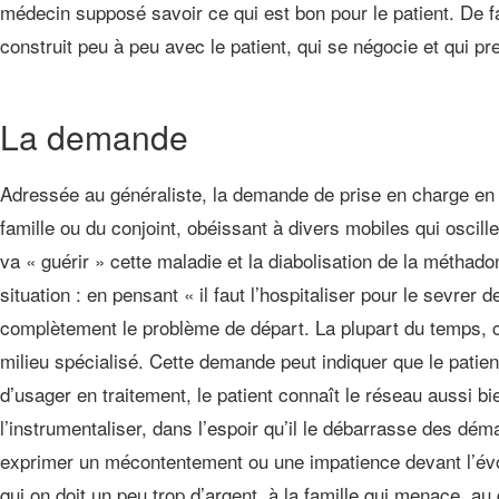
médecin supposé savoir ce qui est bon pour le patient. De f
construit peu à peu avec le patient, qui se négocie et qui p
La demande
Adressée au généraliste, la demande de prise en charge en 
famille ou du conjoint, obéissant à divers mobiles qui oscille
va « guérir » cette maladie et la diabolisation de la méthadon
situation : en pensant « il faut l’hospitaliser pour le sevrer
complètement le problème de départ. La plupart du temps, c
milieu spécialisé. Cette demande peut indiquer que le patient
d’usager en traitement, le patient connaît le réseau aussi bi
l’instrumentaliser, dans l’espoir qu’il le débarrasse des dém
exprimer un mécontentement ou une impatience devant l’évolu
qui on doit un peu trop d’argent, à la famille qui menace, au 