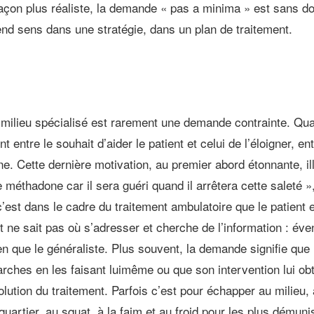
açon plus réaliste, la demande « pas a minima » est sans dou
rend sens dans une stratégie, dans un plan de traitement.
milieu spécialisé est rarement une demande contrainte. Quan
nt entre le souhait d’aider le patient et celui de l’éloigner,
e. Cette dernière motivation, au premier abord étonnante, illu
 de méthadone car il sera guéri quand il arrêtera cette saleté
’est dans le cadre du traitement ambulatoire que le patien
 ne sait pas où s’adresser et cherche de l’information : éven
en que le généraliste. Plus souvent, la demande signifie que 
arches en les faisant luimême ou que son intervention lui obt
tion du traitement. Parfois c’est pour échapper au milieu, a
quartier, au squat, à la faim et au froid pour les plus démuni