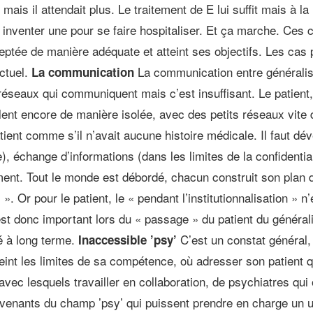
s il attendait plus. Le traitement de E lui suffit mais à la 
 inventer une pour se faire hospitaliser. Et ça marche. Ces 
ptée de manière adéquate et atteint ses objectifs. Les cas p
ctuel.
La communication entre généralist
La communication
réseaux qui communiquent mais c’est insuffisant. Le patient, 
lent encore de manière isolée, avec des petits réseaux vite d
atient comme s’il n’avait aucune histoire médicale. Il faut dé
ne), échange d’informations (dans les limites de la confidentia
ent. Tout le monde est débordé, chacun construit son plan de
 ». Or pour le patient, le « pendant l’institutionnalisation » 
 est donc important lors du « passage » du patient du générali
é à long terme.
C’est un constat général, 
Inaccessible ’psy’
nt les limites de sa compétence, où adresser son patient qu’i
c lesquels travailler en collaboration, de psychiatres qui 
venants du champ ’psy’ qui puissent prendre en charge un u