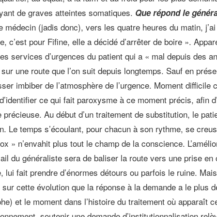
yant de graves atteintes somatiques.
Que répond le généra
ne médecin (jadis donc), vers les quatre heures du matin, j’a
e, c’est pour Fifine, elle a décidé d’arrêter de boire ». Ap
r les services d’urgences du patient qui a « mal depuis des a
 sur une route que l’on suit depuis longtemps. Sauf en prése
sser imbiber de l’atmosphère de l’urgence. Moment difficile ca
t d’identifier ce qui fait paroxysme à ce moment précis, afi
de précieuse. Au début d’un traitement de substitution, le pa
. Le temps s’écoulant, pour chacun à son rythme, se creus
« tox » n’envahit plus tout le champ de la conscience. L’amélio
il du généraliste sera de baliser la route vers une prise en 
te, lui fait prendre d’énormes détours ou parfois le ruine. M
ée sur cette évolution que la réponse à la demande a le plus
) et le moment dans l’histoire du traitement où apparaît cet
ronnement, soutenir une demande d’institutionnalisation relèv