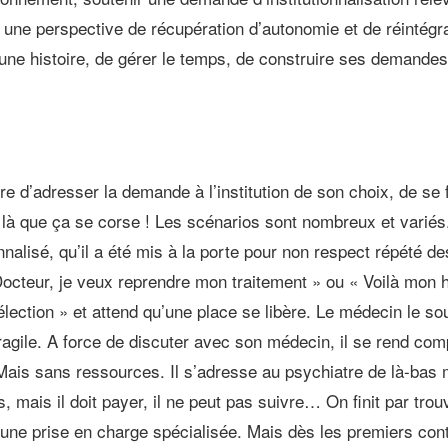
ivi, une perspective de récupération d’autonomie et de réintég
ns une histoire, de gérer le temps, de construire ses demandes
re d’adresser la demande à l’institution de son choix, de se 
est là que ça se corse ! Les scénarios sont nombreux et varié
nnalisé, qu’il a été mis à la porte pour non respect répété de
Docteur, je veux reprendre mon traitement » ou « Voilà mon h
ction » et attend qu’une place se libère. Le médecin le souti
ile. A force de discuter avec son médecin, il se rend compte
 Mais sans ressources. Il s’adresse au psychiatre de là-bas 
s, mais il doit payer, il ne peut pas suivre… On finit par tro
ne prise en charge spécialisée. Mais dès les premiers conta