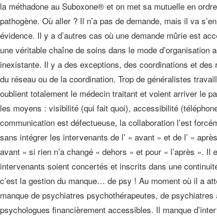
la méthadone au Suboxone® et on met sa mutuelle en ordre mai
pathogène. Où aller ? Il n’a pas de demande, mais il va s’en
évidence. Il y a d’autres cas où une demande mûrie est acce
une véritable chaîne de soins dans le mode d’organisation a
inexistante. Il y a des exceptions, des coordinations et des 
du réseau ou de la coordination. Trop de généralistes travail
oublient totalement le médecin traitant et voient arriver le p
les moyens : visibilité (qui fait quoi), accessibilité (télépho
communication est défectueuse, la collaboration l’est forcém
sans intégrer les intervenants de l’ « avant » et de l’ « après
avant » si rien n’a changé « dehors » et pour « l’après ». Il
intervenants soient concertés et inscrits dans une continuit
c’est la gestion du manque… de psy ! Au moment où il a attei
manque de psychiatres psychothérapeutes, de psychiatres ave
psychologues financièrement accessibles. Il manque d’inter