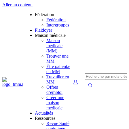
Aller au contenu
Fédération
Fédération
Intergroupes
Plaidoyer
Maison médicale
Maison
médicale
(MM)
Trouver une
MM
Être patient.e
en MM
Travailler en
MM
Offres
d’emploi
Créer une
maison
médicale
Actualités
Ressources
Revue Santé
conjuguée