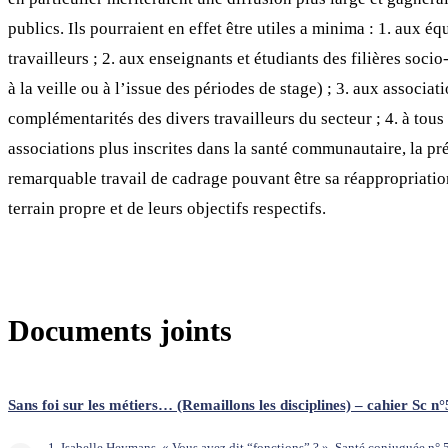
publics. Ils pourraient en effet être utiles a minima : 1. aux é
travailleurs ; 2. aux enseignants et étudiants des filières soci
à la veille ou à l’issue des périodes de stage) ; 3. aux associat
complémentarités des divers travailleurs du secteur ; 4. à tous
associations plus inscrites dans la santé communautaire, la pr
remarquable travail de cadrage pouvant être sa réappropriatio
terrain propre et de leurs objectifs respectifs.
Documents joints
Sans foi sur les métiers… (Remaillons les disciplines) – cahier Sc n°
1. Isabelle Heymans, « Vous avez dit “fonctions” ? », Santé conjuguée n° 