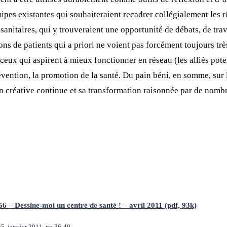
quipes existantes qui souhaiteraient recadrer collégialement les 
o-sanitaires, qui y trouveraient une opportunité de débats, de tr
ions de patients qui a priori ne voient pas forcément toujours trè
 ceux qui aspirent à mieux fonctionner en réseau (les alliés pote
évention, la promotion de la santé. Du pain béni, en somme, sur 
n créative continue et sa transformation raisonnée par de nombr
56 – Dessine-moi un centre de santé ! – avril 2011 (pdf, 93k)
55, janvier 2011, pp 36-40.