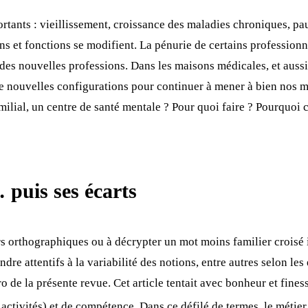
portants : vieillissement, croissance des maladies chroniques, 
s et fonctions se modifient. La pénurie de certains professionne
des nouvelles professions. Dans les maisons médicales, et aussi 
e nouvelles configurations pour continuer à mener à bien nos mi
lial, un centre de santé mentale ? Pour quoi faire ? Pourquoi ce
puis ses écarts
rs orthographiques ou à décrypter un mot moins familier croisé 
dre attentifs à la variabilité des notions, entre autres selon les
o de la présente revue. Cet article tentait avec bonheur et fines
’activités) et de compétence. Dans ce défilé de termes, le métier 