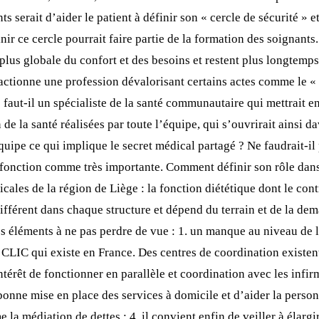
s serait d’aider le patient à définir son « cercle de sécurité » 
ir ce cercle pourrait faire partie de la formation des soignants. 
plus globale du confort et des besoins et restent plus longtemps
ractionne une profession dévalorisant certains actes comme le « 
faut-il un spécialiste de la santé communautaire qui mettrait e
de la santé réalisées par toute l’équipe, qui s’ouvrirait ainsi d
quipe ce qui implique le secret médical partagé ? Ne faudrait-il 
e fonction comme très importante. Comment définir son rôle dans
cales de la région de Liège : la fonction diététique dont le con
ifférent dans chaque structure et dépend du terrain et de la de
s éléments à ne pas perdre de vue : 1. un manque au niveau de l
 CLIC qui existe en France. Des centres de coordination existent
térêt de fonctionner en parallèle et coordination avec les infirmi
bonne mise en place des services à domicile et d’aider la person
édiation de dettes ; 4. il convient enfin de veiller à élargir 