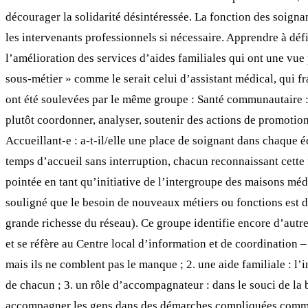
décourager la solidarité désintéressée. La fonction des soignant
les intervenants professionnels si nécessaire. Apprendre à défin
l’amélioration des services d’aides familiales qui ont une vue 
sous-métier » comme le serait celui d’assistant médical, qui f
ont été soulevées par le même groupe : Santé communautaire : 
plutôt coordonner, analyser, soutenir des actions de promotion 
Accueillant-e : a-t-il/elle une place de soignant dans chaque é
temps d’accueil sans interruption, chacun reconnaissant cett
pointée en tant qu’initiative de l’intergroupe des maisons médi
souligné que le besoin de nouveaux métiers ou fonctions est d
grande richesse du réseau). Ce groupe identifie encore d’autre
et se réfère au Centre local d’information et de coordination –
mais ils ne comblent pas le manque ; 2. une aide familiale : l’in
de chacun ; 3. un rôle d’accompagnateur : dans le souci de la 
accompagner les gens dans des démarches compliquées comme la m