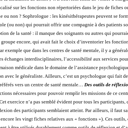
calisé sur les fonctions non répertoriées dans le jeu de fiches o
ne ou non ? Sophrologue : les kinésithérapeutes peuvent se forme
vole (ou non) qui pourrait offrir une compagnie à des patients s
on de la santé : il manque des soignants ou autres qui pourraie
 groupe encore, qui avait fait le choix d’inventorier les fonctio
par exemple que dans les centres de santé mentale, il y a généra
es échanges interdisciplinaires, l’accessibilité aux services pou
n maison médicale dans le domaine de l’assistance psychologiqu
on avec le généraliste. Ailleurs, c’est un psychologue qui fait
e référés vers un centre de santé mentale…
Des outils de réflexi
nctions nécessaires pour pouvoir remplir les missions de ce centr
t. Cet exercice n’a pas semblé évident pour tous les participants,
éflexion des participants semblaient atteint. Par ailleurs, il faut
us encore les vingt fiches relatives aux « fonctions »). Ces outi
ient à être utilisés durablement comme outils de réflexion et d’