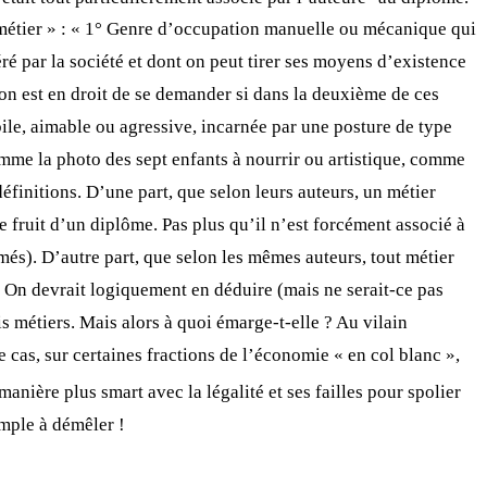
« métier » : « 1° Genre d’occupation manuelle ou mécanique qui
éré par la société et dont on peut tirer ses moyens d’existence
n est en droit de se demander si dans la deuxième de ces
bile, aimable ou agressive, incarnée par une posture de type
mme la photo des sept enfants à nourrir ou artistique, comme
finitions. D’une part, que selon leurs auteurs, un métier
fruit d’un diplôme. Pas plus qu’il n’est forcément associé à
ômés). D’autre part, que selon les mêmes auteurs, tout métier
. On devrait logiquement en déduire (mais ne serait-ce pas
 métiers. Mais alors à quoi émarge-t-elle ? Au vilain
 cas, sur certaines fractions de l’économie « en col blanc »,
anière plus smart avec la légalité et ses failles pour spolier
imple à démêler !