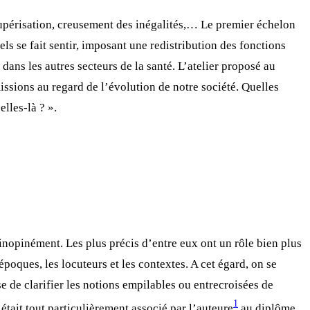
paupérisation, creusement des inégalités,… Le premier échelon
ls se fait sentir, imposant une redistribution des fonctions
dans les autres secteurs de la santé. L’atelier proposé au
ssions au regard de l’évolution de notre société. Quelles
lles-là ? ».
inopinément. Les plus précis d’entre eux ont un rôle bien plus
 époques, les locuteurs et les contextes. A cet égard, on se
se de clarifier les notions empilables ou entrecroisées de
1
était tout particulièrement associé par l’auteure
au diplôme.