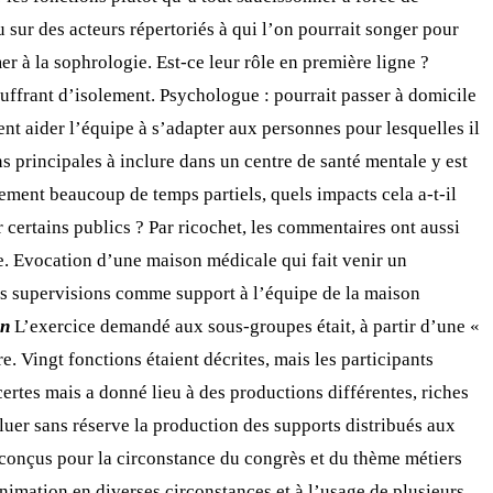
u sur des acteurs répertoriés à qui l’on pourrait songer pour
r à la sophrologie. Est-ce leur rôle en première ligne ?
ouffrant d’isolement. Psychologue : pourrait passer à domicile
nt aider l’équipe à s’adapter aux personnes pour lesquelles il
ns principales à inclure dans un centre de santé mentale y est
lement beaucoup de temps partiels, quels impacts cela a-t-il
r certains publics ? Par ricochet, les commentaires ont aussi
e. Evocation d’une maison médicale qui fait venir un
 des supervisions comme support à l’équipe de la maison
on
L’exercice demandé aux sous-groupes était, à partir d’une «
e. Vingt fonctions étaient décrites, mais les participants
 certes mais a donné lieu à des productions différentes, riches
 saluer sans réserve la production des supports distribués aux
ls, conçus pour la circonstance du congrès et du thème métiers
animation en diverses circonstances et à l’usage de plusieurs