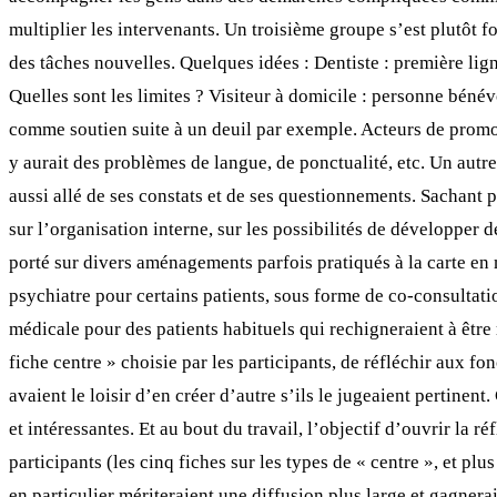
multiplier les intervenants. Un troisième groupe s’est plutôt fo
des tâches nouvelles. Quelques idées : Dentiste : première lig
Quelles sont les limites ? Visiteur à domicile : personne béné
comme soutien suite à un deuil par exemple. Acteurs de promoti
y aurait des problèmes de langue, de ponctualité, etc. Un autre
aussi allé de ses constats et de ses questionnements. Sachant 
sur l’organisation interne, sur les possibilités de développer d
porté sur divers aménagements parfois pratiqués à la carte e
psychiatre pour certains patients, sous forme de co-consultati
médicale pour des patients habituels qui rechigneraient à êtr
fiche centre » choisie par les participants, de réfléchir aux fo
avaient le loisir d’en créer d’autre s’ils le jugeaient pertinen
et intéressantes. Et au bout du travail, l’objectif d’ouvrir la r
participants (les cinq fiches sur les types de « centre », et pl
en particulier mériteraient une diffusion plus large et gagnera