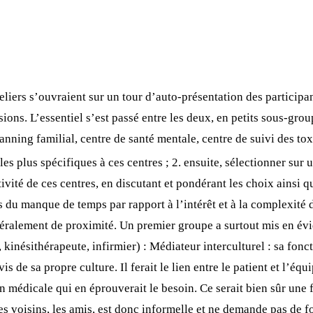
liers s’ouvraient sur un tour d’auto-présentation des participan
ions. L’essentiel s’est passé entre les deux, en petits sous-gro
lanning familial, centre de santé mentale, centre de suivi des t
s les plus spécifiques à ces centres ; 2. ensuite, sélectionner sur
ivité de ces centres, en discutant et pondérant les choix ainsi q
és du manque de temps par rapport à l’intérêt et à la complexité 
énéralement de proximité. Un premier groupe a surtout mis en é
nésithérapeute, infirmier) : Médiateur interculturel : sa foncti
vis de sa propre culture. Il ferait le lien entre le patient et l’éq
 médicale qui en éprouverait le besoin. Ce serait bien sûr une 
 les voisins, les amis, est donc informelle et ne demande pas de f