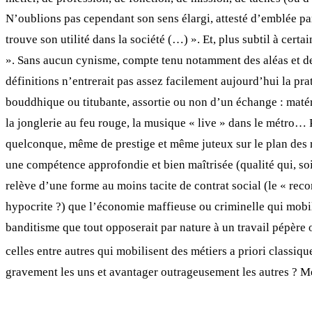
N’oublions pas cependant son sens élargi, attesté d’emblée par
trouve son utilité dans la société (…) ». Et, plus subtil à cert
». Sans aucun cynisme, compte tenu notamment des aléas et de
définitions n’entrerait pas assez facilement aujourd’hui la pr
bouddhique ou titubante, assortie ou non d’un échange : matér
la jonglerie au feu rouge, la musique « live » dans le métro…
quelconque, même de prestige et même juteux sur le plan des r
une compétence approfondie et bien maîtrisée (qualité qui, soit
relève d’une forme au moins tacite de contrat social (le « rec
hypocrite ?) que l’économie maffieuse ou criminelle qui mobili
banditisme que tout opposerait par nature à un travail pépère 
celles entre autres qui mobilisent des métiers a priori classi
gravement les uns et avantager outrageusement les autres ? Mét