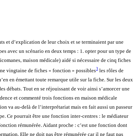
ts et d’explication de leur choix et se terminaient par une
upes avec un scénario en deux temps : 1. opter pour un type de
oxicomanes, maison médicale) aidé si nécessaire de cinq fiches
3
 une vingtaine de fiches « fonction » possibles
les rôles de
u’en en émettant toute remarque utile sur la fiche. Sur les deux
des débats. Tout en se réjouissant de voir ainsi s’amorcer une
vidence et commenté trois fonctions en maison médicale
on va au-delà de l’interprétariat mais en fait aussi un passeur
uipe. Ce pourrait être une fonction inter-centres : le médiateur
fonction rémunérée. Aidant proche : c’est une fonction dont
ormation. Elle ne doit pas être rémunérée car il ne faut pas