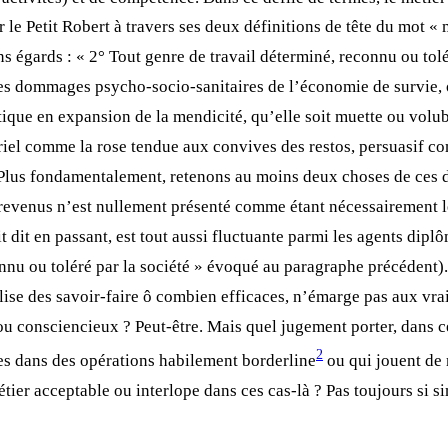
 le Petit Robert à travers ses deux définitions de tête du mot 
ains égards : « 2° Tout genre de travail déterminé, reconnu ou tol
s dommages psycho-socio-sanitaires de l’économie de survie, o
atique en expansion de la mendicité, qu’elle soit muette ou volu
iel comme la rose tendue aux convives des restos, persuasif co
 Plus fondamentalement, retenons au moins deux choses de ces dé
evenus n’est nullement présenté comme étant nécessairement le 
 dit en passant, est tout aussi fluctuante parmi les agents dipl
onnu ou toléré par la société » évoqué au paragraphe précédent)
se des savoir-faire ô combien efficaces, n’émarge pas aux vrais
ou consciencieux ? Peut-être. Mais quel jugement porter, dans ce
2
ques dans des opérations habilement borderline
ou qui jouent de m
ier acceptable ou interlope dans ces cas-là ? Pas toujours si s