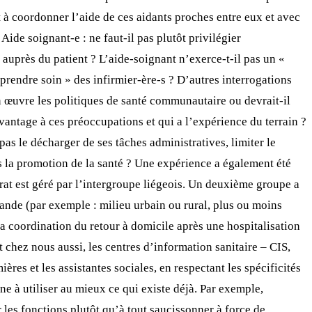
et à coordonner l’aide de ces aidants proches entre eux et avec
Aide soignant-e : ne faut-il pas plutôt privilégier
 auprès du patient ? L’aide-soignant n’exerce-t-il pas un «
prendre soin » des infirmier-ère-s ? D’autres interrogations
n œuvre les politiques de santé communautaire ou devrait-il
avantage à ces préoccupations et qui a l’expérience du terrain ?
pas le décharger de ses tâches administratives, limiter le
 la promotion de la santé ? Une expérience a également été
trat est géré par l’intergroupe liégeois. Un deuxième groupe a
mande (par exemple : milieu urbain ou rural, plus ou moins
a coordination du retour à domicile après une hospitalisation
 chez nous aussi, les centres d’information sanitaire – CIS,
ères et les assistantes sociales, en respectant les spécificités
ne à utiliser au mieux ce qui existe déjà. Par exemple,
les fonctions plutôt qu’à tout saucissonner à force de