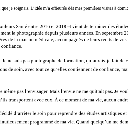
que je soignais. L’idée m’a effleurée dès mes premières visites à domici
leurs Santé entre 2016 et 2018 et vient de terminer des études à
ement la photographie depuis plusieurs années. En septembre 20
ères de la maison médicale, accompagnés de leurs récits de vie. E
 confiance.
 Je ne suis pas photographe de formation, qu’aurais-je fait de c
lations de soin, avec tout ce qu’elles contiennent de confiance, m
ne même pas l’envisager. Mais l’envie ne me quittait pas. Je vou
qu’ils transportent avec eux. À ce moment de ma vie, aucun endroi
décidé d’arrêter le soin pour reprendre des études artistiques et
n minutieusement programmé de ma vie. Quand quelqu’un me deman