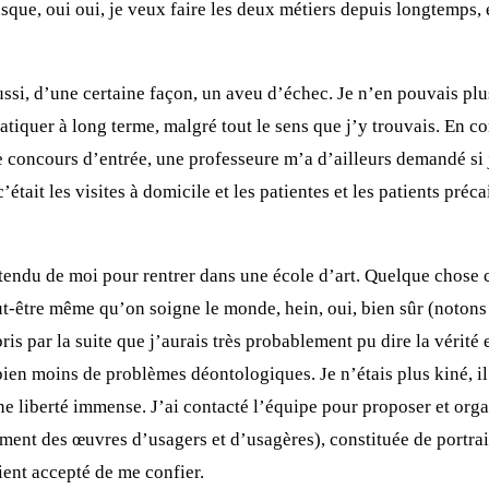
ue, oui oui, je veux faire les deux métiers depuis longtemps, et 
aussi, d’une certaine façon, un aveu d’échec. Je n’en pouvais plus
tiquer à long terme, malgré tout le sens que j’y trouvais. En c
 le concours d’entrée, une professeure m’a d’ailleurs demandé si 
c’était les visites à domicile et les patientes et les patients pré
 attendu de moi pour rentrer dans une école d’art. Quelque chos
 peut-être même qu’on soigne le monde, hein, oui, bien sûr (noto
s par la suite que j’aurais très probablement pu dire la vérité e
 bien moins de problèmes déontologiques. Je n’étais plus kiné, il
 liberté immense. J’ai contacté l’équipe pour proposer et organi
ent des œuvres d’usagers et d’usagères), constituée de portraits
raient accepté de me confier.