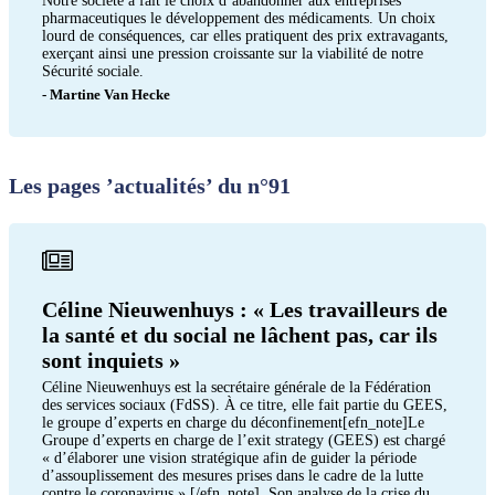
Notre société a fait le choix d’abandonner aux entreprises
pharmaceutiques le développement des médicaments. Un choix
lourd de conséquences, car elles pratiquent des prix extravagants,
exerçant ainsi une pression croissante sur la viabilité de notre
Sécurité sociale.
- Martine Van Hecke
Les pages ’actualités’ du n°91
Céline Nieuwenhuys : « Les travailleurs de
la santé et du social ne lâchent pas, car ils
sont inquiets »
Céline Nieuwenhuys est la secrétaire générale de la Fédération
des services sociaux (FdSS). À ce titre, elle fait partie du GEES,
le groupe d’experts en charge du déconfinement[efn_note]Le
Groupe d’experts en charge de l’exit strategy (GEES) est chargé
« d’élaborer une vision stratégique afin de guider la période
d’assouplissement des mesures prises dans le cadre de la lutte
contre le coronavirus ».[/efn_note]. Son analyse de la crise du