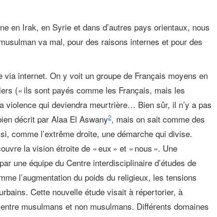
ne en Irak, en Syrie et dans d’autres pays orientaux, nous
musulman va mal, pour des raisons internes et pour des
e via internet. On y voit un groupe de Français moyens en
iers (« ils sont payés comme les Français, mais les
e la violence qui deviendra meurtrière… Bien sûr, il n’y a pas
2
, bien décrit par Alaa El Aswany
, mais on sait comme des
i, comme l’extrême droite, une démarche qui divise.
ouvre la vision étroite de « eux » et « nous ». Une
par une équipe du Centre interdisciplinaire d’études de
mme l’augmentation du poids du religieux, les tensions
bains. Cette nouvelle étude visait à répertorier, à
elles entre musulmans et non musulmans. Différents domaines