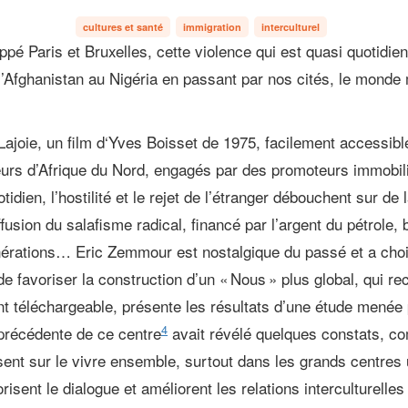
cultures et santé
immigration
interculturel
é Paris et Bruxelles, cette violence qui est quasi quotidien
Afghanistan au Nigéria en passant par nos cités, le monde 
ajoie, un film d‘Yves Boisset de 1975, facilement accessibl
leurs d’Afrique du Nord, engagés par des promoteurs immobil
otidien, l’hostilité et le rejet de l’étranger débouchent sur d
diffusion du salafisme radical, financé par l’argent du pétrole
érations… Eric Zemmour est nostalgique du passé et a chois
 favoriser la construction d’un « Nous » plus global, qui rec
nt téléchargeable, présente les résultats d’une étude menée 
4
précédente de ce centre
avait révélé quelques constats, co
ent sur le vivre ensemble, surtout dans les grands centres ur
avorisent le dialogue et améliorent les relations intercultur