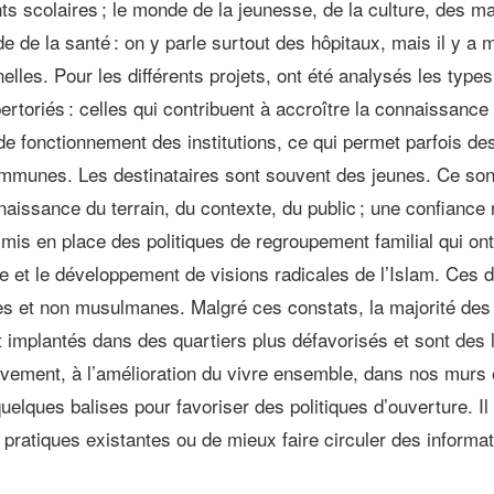
nts scolaires ; le monde de la jeunesse, de la culture, des 
nde de la santé : on y parle surtout des hôpitaux, mais il y a 
nelles. Pour les différents projets, ont été analysés les type
rtoriés : celles qui contribuent à accroître la connaissance 
s de fonctionnement des institutions, ce qui permet parfois
ommunes. Les destinataires sont souvent des jeunes. Ce son
ssance du terrain, du contexte, du public ; une confiance ré
 a mis en place des politiques de regroupement familial qui on
t le développement de visions radicales de l’Islam. Ces de
nes et non musulmanes. Malgré ces constats, la majorité de
 implantés dans des quartiers plus défavorisés et sont des l
ivement, à l’amélioration du vivre ensemble, dans nos murs 
s quelques balises pour favoriser des politiques d’ouverture.
pratiques existantes ou de mieux faire circuler des informat