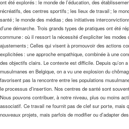
ont été explorés : le monde de l’éducation, des établisseme
récréatifs, des centres sportifs ; les lieux de travail ; le mo
santé ; le monde des médias ; des initiatives interconviction
d’une démarche. Trois grands types de pratiques ont été répe
commune : où il ressort la nécessité d’expliciter les mode
ajustements ; Celles qui visent à promouvoir des actions c
explicitées : une approche empathique, combinée à une connai
des objectifs clairs. Le contexte est difficile. Depuis qu’on
musulmanes en Belgique, on a vu une explosion du chômage e
favorisent pas la rencontre entre les populations musulma
le processus d’insertion. Nos centres de santé sont souvent
Nous pouvons contribuer, à notre niveau, plus ou moins act
associatif. Ce travail ne fournit pas de clef sur porte, mai
nouveaux projets, mais parfois de modifier ou d’adapter des 