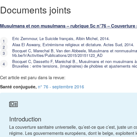
Documents joints
Musulmans et non musulmans – rubrique Sc n°76 – Couverture sa
Eric Zemmour, Le Suicide français, Albin Michel, 2014.
Alaa El Aswany, Extrémisme religieux et dictature. Actes Sud, 2014.
Bocquet C, Marechal B, Van den Abbeele, Musulmans et nonmusulmans 
frb.be/fr/Activities/Publications/2015/20151123_AD
Bocquet C, Dassetto F, Maréchal B., Musulmans et non musulmans à Br
Bruxelles : entre tensions, (imaginaires) de phobies et ajustements r
Cet article est paru dans la revue:
Santé conjuguée,
n° 76 - septembre 2016
Introduction
La couverture sanitaire universelle, qu’est-ce que c’est, juste un
régime. Les gouvernements européens, dont le belge, exploitent 