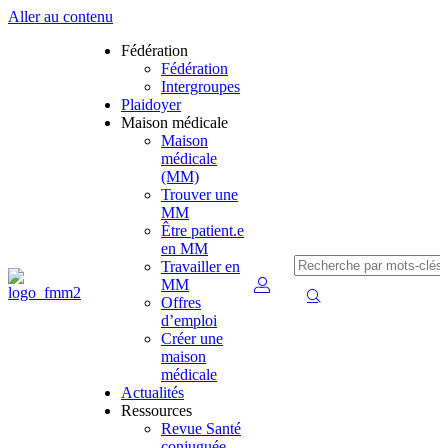
Aller au contenu
Fédération
Fédération
Intergroupes
Plaidoyer
Maison médicale
Maison
médicale
(MM)
Trouver une
MM
Être patient.e
en MM
Travailler en
MM
Offres
d’emploi
Créer une
maison
médicale
Actualités
Ressources
Revue Santé
conjuguée