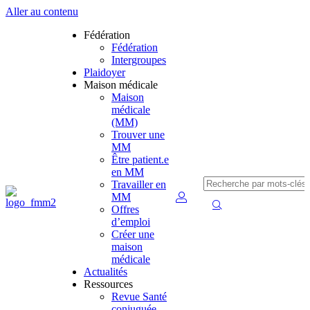
Aller au contenu
Fédération
Fédération
Intergroupes
Plaidoyer
Maison médicale
Maison
médicale
(MM)
Trouver une
MM
Être patient.e
en MM
Travailler en
MM
Offres
d’emploi
Créer une
maison
médicale
Actualités
Ressources
Revue Santé
conjuguée