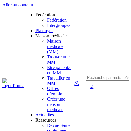
Aller au contenu
Fédération
Fédération
Intergroupes
Plaidoyer
Maison médicale
Maison
médicale
(MM)
Trouver une
MM
Être patient.e
en MM
Travailler en
MM
Offres
d’emploi
Créer une
maison
médicale
Actualités
Ressources
Revue Santé
conjuguée