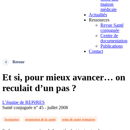
maison
médicale
Actualités
Ressources
Revue Santé
conjuguée
Centre de
documentation
Publications
Contact
Retour
Et si, pour mieux avancer… on
reculait d’un pas ?
L’équipe de REPèRES
Santé conjuguée n° 45 - juillet 2008
formation
promotion de la santé
soins de santé primaires