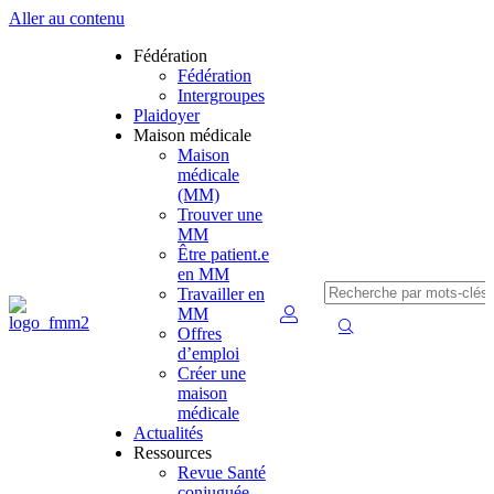
Aller au contenu
Fédération
Fédération
Intergroupes
Plaidoyer
Maison médicale
Maison
médicale
(MM)
Trouver une
MM
Être patient.e
en MM
Travailler en
MM
Offres
d’emploi
Créer une
maison
médicale
Actualités
Ressources
Revue Santé
conjuguée