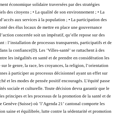
ment économique solidaire traversées par des stratégies
tiels des citoyens ; • La qualité de son environnement ; • La
 d’accès aux services à la population ; • La participation des
volonté des élus locaux de mettre en place une gouvernance
l’action concertée soit un impératif, qu’elle repose sur des
t : l’installation de processus transparents, participatifs et de
ans la confiance(D). Les ’Villes-santé’ se rattachent à des
ntre les inégalités en santé et de prendre en considération les
ur le genre, la race, les croyances, la religion, l’orientation
nnes à participer au processus décisionnel ayant un effet sur
erché et les modes de pensée positif encouragés. L’équité passe
ités sociale et culturelle. Toute décision devra garantir que le
es principes et les processus de la promotion de la santé et de
 de Genève (Suisse) où ’l’Agenda 21’ cantonal comporte les
ion saine et équilibrée, lutte contre la sédentarité et promotion