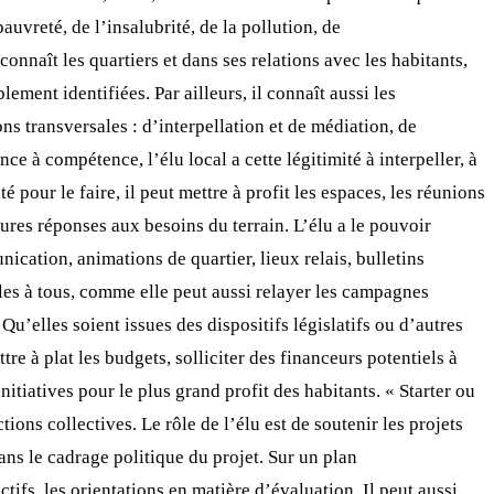
uvreté, de l’insalubrité, de la pollution, de
 connaît les quartiers et dans ses relations avec les habitants,
ment identifiées. Par ailleurs, il connaît aussi les
 transversales : d’interpellation et de médiation, de
 à compétence, l’élu local a cette légitimité à interpeller, à
é pour le faire, il peut mettre à profit les espaces, les réunions
leures réponses aux besoins du terrain. L’élu a le pouvoir
ication, animations de quartier, lieux relais, bulletins
iles à tous, comme elle peut aussi relayer les campagnes
Qu’elles soient issues des dispositifs législatifs ou d’autres
re à plat les budgets, solliciter des financeurs potentiels à
initiatives pour le plus grand profit des habitants. « Starter ou
ions collectives. Le rôle de l’élu est de soutenir les projets
ns le cadrage politique du projet. Sur un plan
tifs, les orientations en matière d’évaluation. Il peut aussi