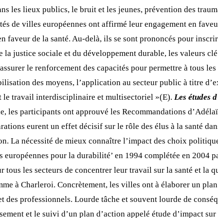
ans les lieux publics, le bruit et les jeunes, prévention des trau
tés de villes européennes ont affirmé leur engagement en faveur 
 faveur de la santé. Au-delà, ils se sont prononcés pour inscrire
, de la justice sociale et du développement durable, les valeurs c
 assurer le renforcement des capacités pour permettre à tous les
ilisation des moyens, l’application au secteur public à titre d’
le travail interdisciplinaire et multisectoriel »(E).
Les études d
lie, les participants ont approuvé les Recommandations d’Adélaï
ations eurent un effet décisif sur le rôle des élus à la santé dan
on. La nécessité de mieux connaître l’impact des choix politiques
es européennes pour la durabilité’ en 1994 complétée en 2004 pa
 tous les secteurs de concentrer leur travail sur la santé et la 
e à Charleroi. Concrètement, les villes ont à élaborer un plan d’
s et des professionnels. Lourde tâche et souvent lourde de con
issement et le suivi d’un plan d’action appelé étude d’impact su