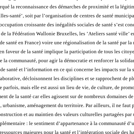
arqué la reconnaissance des démarches de proximité et la légiti
’Villes-santé’, soit par l’organisation de centres de santé munic
ccupation croissante des inégalités sociales de santé s’est con
de la Fédération Wallonie Bruxelles, les ’Ateliers santé ville’ 
de santé en France) voire une régionalisation de la santé par l
n faveur de la santé implique la participation de tous les citoy
de la communauté, pour agir la démocratie et renforcer la solidar
s de santé et l’information en ce qui concerne les impacts sur 
aborative, décloisonnent les disciplines et se rapprochent de pl
parfois, mais elle est aussi un lieu de vie, de culture, de promo
t de la santé car elles agissent sur de nombreux domaines de l
 urbanisme, aménagement du territoire. Par ailleurs, il ne faut p
construction et au maintien des valeurs culturelles partagées par
upplémentaire : le sentiment d’appartenance à la communauté d’u
ressources majeures pour la santé et l’intégration sociale des h