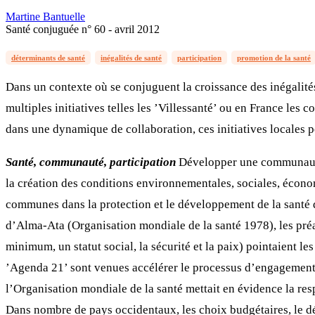
Martine Bantuelle
Santé conjuguée n° 60 - avril 2012
déterminants de santé
inégalités de santé
participation
promotion de la santé
Dans un contexte où se conjuguent la croissance des inégalités
multiples initiatives telles les ’Villessanté’ ou en France les c
dans une dynamique de collaboration, ces initiatives locales 
Santé, communauté, participation
Développer une communauté e
la création des conditions environnementales, sociales, économ
communes dans la protection et le développement de la santé de
d’Alma-Ata (Organisation mondiale de la santé 1978), les préal
minimum, un statut social, la sécurité et la paix) pointaient le
’Agenda 21’ sont venues accélérer le processus d’engagement de
l’Organisation mondiale de la santé mettait en évidence la respo
Dans nombre de pays occidentaux, les choix budgétaires, le dé