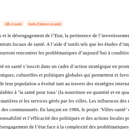
ville et santé
étude d’impact en santé
 et le désengagement de l’Etat, la pertinence de l’investissemen
ontrats locaux de santé. A l’aide d’outils tels que les études d’i
pourront rencontrer les problématiques d’aujourd’hui à conditi
n santé s’inscrit dans un cadre d’action stratégique en promot
iques, culturelles et politiques globales qui permettent et favo
 leur population a évolué tant au travers des stratégies intern
ables à ’la santé pour tous’ (la nourriture en quantité et en qu
s matières et les services gérés par les villes. Les influences d
s communautés. En lançant en 1986, le projet ’Villes-santé’ des
nsabilité et l’efficacité des politiques et des actions locales po
sengagement de l’état face à la complexité des problématiques q