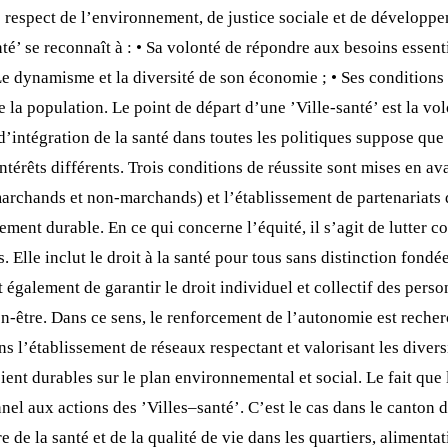
 respect de l’environnement, de justice sociale et de développe
anté’ se reconnaît à : • Sa volonté de répondre aux besoins essen
 • Le dynamisme et la diversité de son économie ; • Ses conditions
de la population. Le point de départ d’une ’Ville-santé’ est la 
d’intégration de la santé dans toutes les politiques suppose que 
ntérêts différents. Trois conditions de réussite sont mises en avan
marchands et non-marchands) et l’établissement de partenariats d
ement durable. En ce qui concerne l’équité, il s’agit de lutter co
lle inclut le droit à la santé pour tous sans distinction fondée s
 également de garantir le droit individuel et collectif des perso
bien-être. Dans ce sens, le renforcement de l’autonomie est rech
ans l’établissement de réseaux respectant et valorisant les divers
nt durables sur le plan environnemental et social. Le fait que l
nnel aux actions des ’Villes–santé’. C’est le cas dans le canton
de la santé et de la qualité de vie dans les quartiers, alimentat