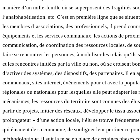
manière d’un mille-feuille où se superposent des fragilités soc
l’analphabétisation, etc. C’est en première ligne que se situent 
les membres d’associations, des professionnels, il prend connai
équipements et les services communaux, les actions de proximi
communication, de coordination des ressources locales, de sout
faire se rencontrer les personnes, à mobiliser les relais qu’ils 
et les rencontres initiées par la ville ou non, où se croisent b
d’activer des systèmes, des dispositifs, des partenaires. Il en
communaux, sites internet, événements pour et avec la populati
régionales ou nationales pour lesquelles elle peut adapter les 
mécanismes, les ressources du territoire sont connues des élus. 
partir de projets, initier des réseaux, développer le tissu associ
prolongateur » d’une action locale, l’élu se trouve fréquemment
qui émanent de sa commune, de souligner leur pertinence pour r
méthodologique, il suit la mise en place de certaines phases co