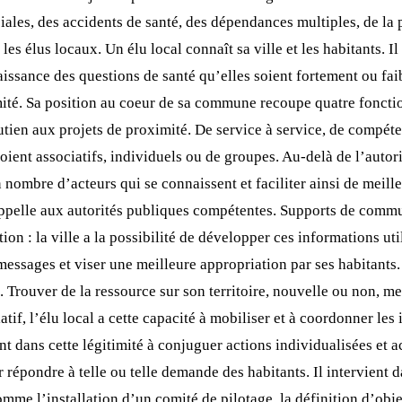
iales, des accidents de santé, des dépendances multiples, de la pa
les élus locaux. Un élu local connaît sa ville et les habitants. Il
ssance des questions de santé qu’elles soient fortement ou faible
té. Sa position au coeur de sa commune recoupe quatre fonctions
ien aux projets de proximité. De service à service, de compétence
soient associatifs, individuels ou de groupes. Au-delà de l’autorit
on nombre d’acteurs qui se connaissent et faciliter ainsi de meil
 appelle aux autorités publiques compétentes. Supports de commun
on : la ville a la possibilité de développer ces informations ut
messages et viser une meilleure appropriation par ses habitants. 
Trouver de la ressource sur son territoire, nouvelle ou non, mett
atif, l’élu local a cette capacité à mobiliser et à coordonner les 
 dans cette légitimité à conjuguer actions individualisées et act
épondre à telle ou telle demande des habitants. Il intervient da
mme l’installation d’un comité de pilotage, la définition d’objec