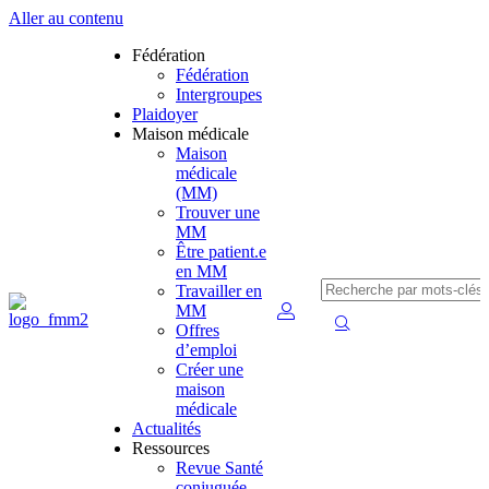
Aller au contenu
Fédération
Fédération
Intergroupes
Plaidoyer
Maison médicale
Maison
médicale
(MM)
Trouver une
MM
Être patient.e
en MM
Travailler en
MM
Offres
d’emploi
Créer une
maison
médicale
Actualités
Ressources
Revue Santé
conjuguée