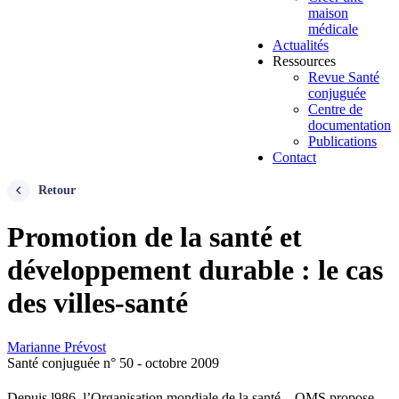
maison
médicale
Actualités
Ressources
Revue Santé
conjuguée
Centre de
documentation
Publications
Contact
Retour
Promotion de la santé et
développement durable : le cas
des villes-santé
Marianne Prévost
Santé conjuguée n° 50 - octobre 2009
Depuis l986, l’Organisation mondiale de la santé – OMS propose