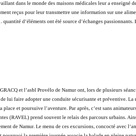
aillant dans le monde des maisons médicales leur a enseigné des
ment reçus pour leur transmettre une information sur une aliment
… quantité d’éléments ont été source d’échanges passionnants. L
 GRACQ et l’asbl Provélo de Namur ont, lors de plusieurs séance
 de lui faire adopter une conduite sécurisante et préventive. La 
sa place et poursuive l’aventure. Par après, c’est sans animateur
ntes (RAVEL) prend souvent le relais des parcours urbains. Ainsi
ssement de Namur. Le menu de ces excursions, concocté avec l’ani
t pourquoi la première journée associe la balade en pleine natur