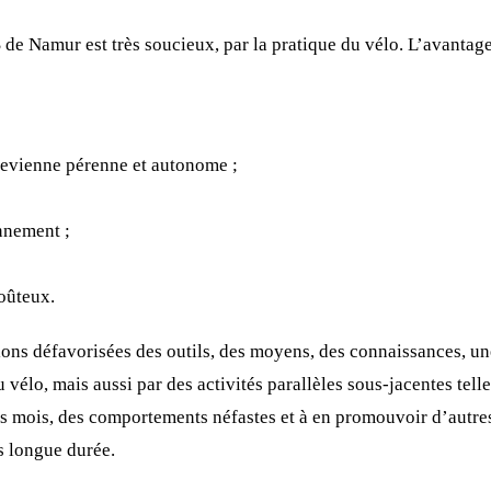
AS de Namur est très soucieux, par la pratique du vélo. L’avantag
 devienne pérenne et autonome ;
nnement ;
oûteux.
ns défavorisées des outils, des moyens, des connaissances, une 
élo, mais aussi par des activités parallèles sous-jacentes tell
is mois, des comportements néfastes et à en promouvoir d’autres, 
us longue durée.