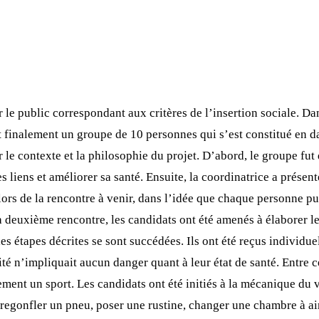
e public correspondant aux critères de l’insertion sociale. Dan
’est finalement un groupe de 10 personnes qui s’est constitué en
le contexte et la philosophie du projet. D’abord, le groupe fut q
liens et améliorer sa santé. Ensuite, la coordinatrice a présenté 
 lors de la rencontre à venir, dans l’idée que chaque personne pu
 la deuxième rencontre, les candidats ont été amenés à élaborer l
 les étapes décrites se sont succédées. Ils ont été reçus indivi
ivité n’impliquait aucun danger quant à leur état de santé. Entre c
ment un sport. Les candidats ont été initiés à la mécanique du v
à regonfler un pneu, poser une rustine, changer une chambre à air