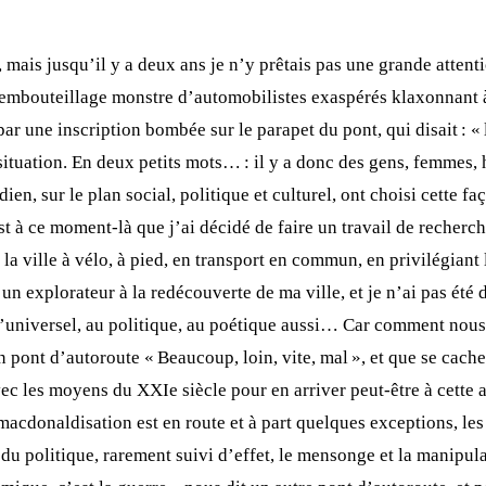
, mais jusqu’il y a deux ans je n’y prêtais pas une grande attent
embouteillage monstre d’automobilistes exaspérés klaxonnant à 
ar une inscription bombée sur le parapet du pont, qui disait : « 
e situation. En deux petits mots… : il y a donc des gens, femmes,
en, sur le plan social, politique et culturel, ont choisi cette f
 à ce moment-là que j’ai décidé de faire un travail de recherch
la ville à vélo, à pied, en transport en commun, en privilégiant
n explorateur à la redécouverte de ma ville, et je n’ai pas été 
 l’universel, au politique, au poétique aussi… Car comment nous 
n pont d’autoroute « Beaucoup, loin, vite, mal », et que se cache
vec les moyens du XXIe siècle pour en arriver peut-être à cette 
a macdonaldisation est en route et à part quelques exceptions, le
 du politique, rarement suivi d’effet, le mensonge et la manipu