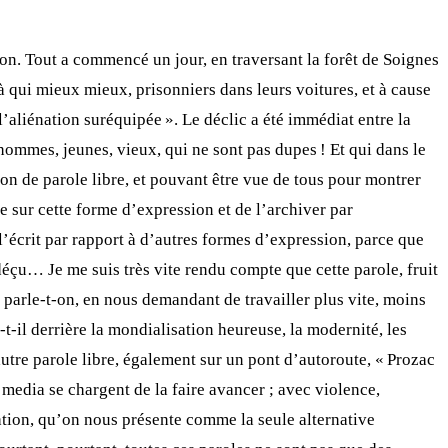
ion. Tout a commencé un jour, en traversant la forêt de Soignes
qui mieux mieux, prisonniers dans leurs voitures, et à cause
l’aliénation suréquipée ». Le déclic a été immédiat entre la
 hommes, jeunes, vieux, qui ne sont pas dupes ! Et qui dans le
açon de parole libre, et pouvant être vue de tous pour montrer
e sur cette forme d’expression et de l’archiver par
 l’écrit par rapport à d’autres formes d’expression, parce que
déçu… Je me suis très vite rendu compte que cette parole, fruit
parle-t-on, en nous demandant de travailler plus vite, moins
-t-il derrière la mondialisation heureuse, la modernité, les
autre parole libre, également sur un pont d’autoroute, « Prozac
s media se chargent de la faire avancer ; avec violence,
lation, qu’on nous présente comme la seule alternative