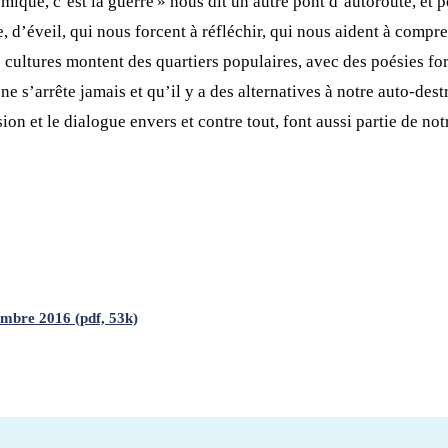
omique, c’est la guerre » nous dit un autre pont d’autoroute, et 
me, d’éveil, qui nous forcent à réfléchir, qui nous aident à compr
s cultures montent des quartiers populaires, avec des poésies fo
 ne s’arrête jamais et qu’il y a des alternatives à notre auto-dest
ssion et le dialogue envers et contre tout, font aussi partie de n
cembre 2016 (pdf, 53k)