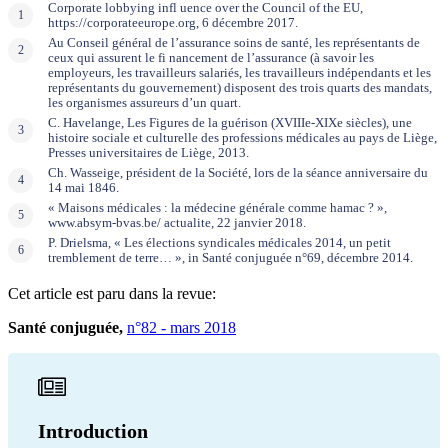
Corporate lobbying infl uence over the Council of the EU,
https://corporateeurope.org, 6 décembre 2017.
Au Conseil général de l’assurance soins de santé, les représentants de
ceux qui assurent le fi nancement de l’assurance (à savoir les
employeurs, les travailleurs salariés, les travailleurs indépendants et les
représentants du gouvernement) disposent des trois quarts des mandats,
les organismes assureurs d’un quart.
C. Havelange, Les Figures de la guérison (XVIIIe-XIXe siècles), une
histoire sociale et culturelle des professions médicales au pays de Liège,
Presses universitaires de Liège, 2013.
Ch. Wasseige, président de la Société, lors de la séance anniversaire du
14 mai 1846.
« Maisons médicales : la médecine générale comme hamac ? »,
www.absym-bvas.be/ actualite, 22 janvier 2018.
P. Drielsma, « Les élections syndicales médicales 2014, un petit
tremblement de terre… », in Santé conjuguée n°69, décembre 2014.
Cet article est paru dans la revue:
Santé conjuguée,
n°82 - mars 2018
Introduction