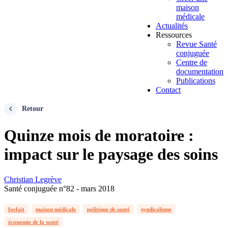
maison
médicale
Actualités
Ressources
Revue Santé
conjuguée
Centre de
documentation
Publications
Contact
Retour
Quinze mois de moratoire :
impact sur le paysage des soins
Christian Legrève
Santé conjuguée n°82 - mars 2018
forfait
maison médicale
politique de santé
syndicalisme
économie de la santé