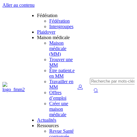
Aller au contenu
Fédération
Fédération
Intergroupes
Plaidoyer
Maison médicale
Maison
médicale
(MM)
Trouver une
MM
Être patient.e
en MM
Travailler en
MM
Offres
d’emploi
Créer une
maison
médicale
Actualités
Ressources
Revue Santé
conjuguée