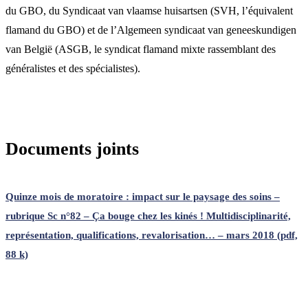
du GBO, du Syndicaat van vlaamse huisartsen (SVH, l’équivalent
flamand du GBO) et de l’Algemeen syndicaat van geneeskundigen
van België (ASGB, le syndicat flamand mixte rassemblant des
généralistes et des spécialistes).
Documents joints
Quinze mois de moratoire : impact sur le paysage des soins –
rubrique Sc n°82 – Ça bouge chez les kinés ! Multidisciplinarité,
représentation, qualifications, revalorisation… – mars 2018 (pdf,
88 k)