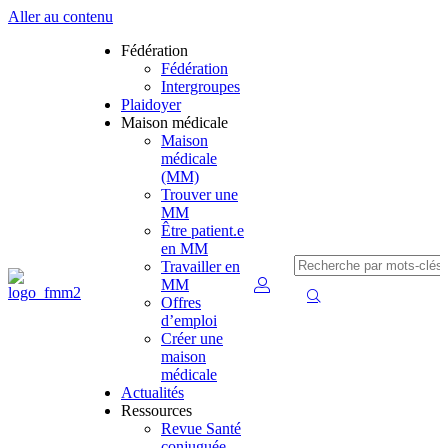
Aller au contenu
Fédération
Fédération
Intergroupes
Plaidoyer
Maison médicale
Maison
médicale
(MM)
Trouver une
MM
Être patient.e
en MM
Travailler en
MM
Offres
d’emploi
Créer une
maison
médicale
Actualités
Ressources
Revue Santé
conjuguée