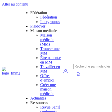
Aller au contenu
Fédération
Fédération
Intergroupes
Plaidoyer
Maison médicale
Maison
médicale
(MM)
Trouver une
MM
Être patient.e
en MM
Travailler en
MM
Offres
d’emploi
Créer une
maison
médicale
Actualités
Ressources
Revue Santé
conjuguée