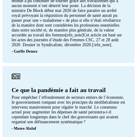
monde a pu continuer de tourner grâce aux travailleuses qui à
aucun moment n’ont déserté leur poste. La décision de la
ministre De Block début mai 2020 de faire paraitre un arrêté
royal prévoyant la réquisition du personnel de santé aurait pu
passer pour une « maladresse » de plus si elle n’était révélatrice
de la manière dont sont considérées les professions essentielles
dans notre société et, de manière plus générale, de la valeur
accordée au travail des femmes[efn_note]Cet article est basé sur
les actes des journées d’étude des Femmes CSC, 27 et 28 août
2020. Dossier in Syndicaliste, décembre 2020.[/efn_note].
- Gaëlle Demez
Ce que la pandémie a fait au travail
Pour empêcher l’effondrement de secteurs entiers de l’économie,
le gouvernement rompant avec les principes du néolibéralisme est
intervenu massivement pour réguler le marché. Le consensus
actuel pour augmenter les dépenses de santé persistera-t-il
cependant longtemps dans le chef des gouvernants qui avaient
organisé son définancement systématique ?
- Mateo Alaluf