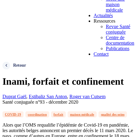
maison
médicale
Actualités
Ressources
Revue Santé
conjuguée
Centre de
documentation
Publications
Contact
Retour
Inami, forfait et confinement
Duprat Gaël
,
Estibaliz San Anton
,
Roger van Cutsem
Santé conjuguée n°93 - décembre 2020
COVID-19
coordination
forfait
maison médicale
qualité des soins
Alors que l’OMS requalifie l’épidémie de Covid-19 en pandémie,
les autorités belges annoncent un premier décès le 11 mars 2020. Le
pays, comme d’autres en Europe, entre en confinement le 18 mars.