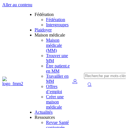
Aller au contenu
Fédération
Fédération
Intergroupes
Plaidoyer
Maison médicale
Maison
médicale
(MM)
Trouver une
MM
Être patient.e
en MM
Travailler en
MM
Offres
d’emploi
Créer une
maison
médicale
Actualités
Ressources
Revue Santé
conjuguée