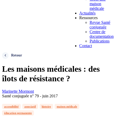
maison
médicale
Actualités
Ressources
Revue Santé
conjuguée
Centre de
documentation
Publications
Contact
Retour
Les maisons médicales : des
îlots de résistance ?
Marinette Mormont
Santé conjuguée n° 79 - juin 2017
accessibilité
associatif
histoire
maison médicale
éducation permanente