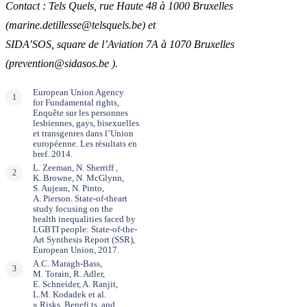
Contact : Tels Quels, rue Haute 48 à 1000 Bruxelles
(marine.detillesse@telsquels.be) et
SIDA’SOS, square de l’Aviation 7A à 1070 Bruxelles
(prevention@sidasos.be ).
European Union Agency
for Fundamental rights,
Enquête sur les personnes
lesbiennes, gays, bisexuelles
et transgenres dans l’Union
européenne. Les résultats en
bref. 2014.
L. Zeeman, N. Sherriff ,
K. Browne, N. McGlynn,
S. Aujean, N. Pinto,
A. Pierson. State-of-theart
study focusing on the
health inequalities faced by
LGBTI people: State-of-the-
Art Synthesis Report (SSR),
European Union, 2017.
A.C. Maragh-Bass,
M. Torain, R. Adler,
E. Schneider, A. Ranjit,
L.M. Kodadek et al.
« Risks, Benefi ts, and