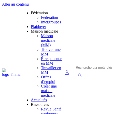
Aller au contenu
Fédération
Fédération
Intergroupes
Plaidoyer
Maison médicale
Maison
médicale
(MM)
Trouver une
MM
Être patient.e
en MM
Travailler en
MM
Offres
d’emploi
Créer une
maison
médicale
Actualités
Ressources
Revue Santé
conjuguée