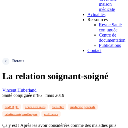
maison
médicale
Actualités
Ressources
Revue Santé
conjuguée
Centre de
documentation
Publications
Contact
Retour
La relation soignant-soigné
Vincent Huberland
Santé conjuguée n°86 - mars 2019
LGBTQI+
accès aux soins
bien-être
médecine générale
relation soignant/soigné
souffrance
Ça y est ! Après les avoir considérées comme des maladies puis