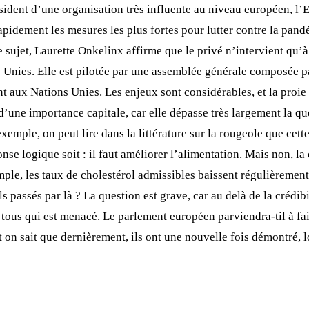
résident d’une organisation très influente au niveau européen, 
pidement les mesures les plus fortes pour lutter contre la pandé
e sujet, Laurette Onkelinx affirme que le privé n’intervient qu
ns Unies. Elle est pilotée par une assemblée générale composée p
nt aux Nations Unies. Les enjeux sont considérables, et la proi
 d’une importance capitale, car elle dépasse très largement la 
r exemple, on peut lire dans la littérature sur la rougeole que ce
se logique soit : il faut améliorer l’alimentation. Mais non, la 
ple, les taux de cholestérol admissibles baissent régulièremen
s passés par là ? La question est grave, car au delà de la crédibi
 tous qui est menacé. Le parlement européen parviendra-til à fair
t on sait que dernièrement, ils ont une nouvelle fois démontré, l