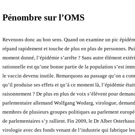
Pénombre sur l’OMS
Revenons donc au bon sens. Quand on examine un pic épidémiqu
répand rapidement et touche de plus en plus de personnes. Puis
moment donné, l’épidémie s’arrête ? Sans autre élément extéri
rationnelle est qu’une bonne partie de la population s’est imm
le vaccin devenu inutile. Remarquons au passage qu’on a comme
qu’il produise ses effets et qu’à ce moment là, l’épidémie étai
raisonnement ? De plus en plus de voix s’élèvent pour demande
parlementaire allemand Wolfgang Wodarg, virologue, demanda 
membres de plusieurs groupes politiques au parlement europée
de parlementaires s’y rallient. Fin 2009, le Dr Alber Osterhaus
virologie avec des fonds venant de l’industrie qui fabrique l