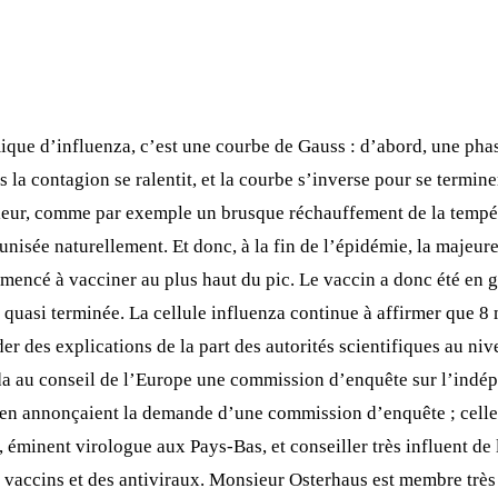
e d’influenza, c’est une courbe de Gauss : d’abord, une phase 
 la contagion se ralentit, et la courbe s’inverse pour se termin
eur, comme par exemple un brusque réchauffement de la températ
unisée naturellement. Et donc, à la fin de l’épidémie, la majeu
ncé à vacciner au plus haut du pic. Le vaccin a donc été en gra
t quasi terminée. La cellule influenza continue à affirmer que 8
r des explications de la part des autorités scientifiques au n
au conseil de l’Europe une commission d’enquête sur l’indépen
n annonçaient la demande d’une commission d’enquête ; celle-ci
, éminent virologue aux Pays-Bas, et conseiller très influent de
es vaccins et des antiviraux. Monsieur Osterhaus est membre tr