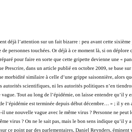
nt déjà l’attention sur un fait bizarre : peu avant cette sixième
ge de personnes touchées. Or déjà à ce moment là, si on déplore 
préparé pour faire en sorte que cette gripette devienne une « pa
ue Prescrire, dans un article publié en octobre 2009, se base s
e morbidité similaire à celle d’une grippe saisonnière, alors qu
 autorités scientifiques, ni les autorités politiques n’en tiendr
re vague. Tout au long de l’épidémie, on laisse entendre qu’il y e
e de l’épidémie est terminée depuis début décembre… » ; il y en 
t-il une nouvelle vague avec le même virus ? Personne ne peut l
me virus ? On ne le sait pas, mais le bon sens indique qu’il y a
é sur ce point par des parlementaires, Daniel Reynders, éminent v