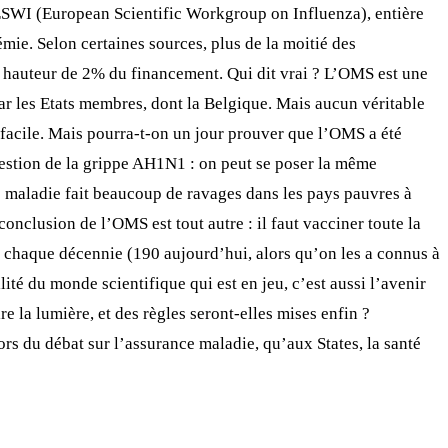
l’ESWI (European Scientific Workgroup on Influenza), entière
mie. Selon certaines sources, plus de la moitié des
’à hauteur de 2% du financement. Qui dit vrai ? L’OMS est une
ar les Etats membres, dont la Belgique. Mais aucun véritable
e facile. Mais pourra-t-on un jour prouver que l’OMS a été
question de la grippe AH1N1 : on peut se poser la même
tte maladie fait beaucoup de ravages dans les pays pauvres à
conclusion de l’OMS est tout autre : il faut vacciner toute la
t chaque décennie (190 aujourd’hui, alors qu’on les a connus à
lité du monde scientifique qui est en jeu, c’est aussi l’avenir
e la lumière, et des règles seront-elles mises enfin ?
ors du débat sur l’assurance maladie, qu’aux States, la santé