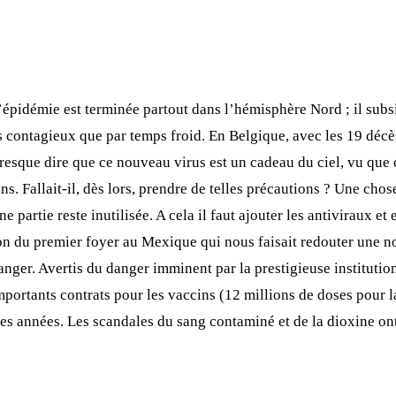
’épidémie est terminée partout dans l’hémisphère Nord ; il subsi
rès contagieux que par temps froid. En Belgique, avec les 19 dé
resque dire que ce nouveau virus est un cadeau du ciel, vu que 
 Fallait-il, dès lors, prendre de telles précautions ? Une chose 
partie reste inutilisée. A cela il faut ajouter les antiviraux et 
ion du premier foyer au Mexique qui nous faisait redouter une 
nger. Avertis du danger imminent par la prestigieuse institution
importants contrats pour les vaccins (12 millions de doses pour l
ues années. Les scandales du sang contaminé et de la dioxine ont