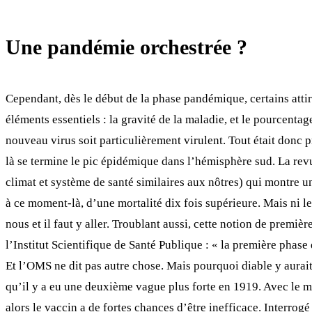
Une pandémie orchestrée ?
Cependant, dès le début de la phase pandémique, certains attire
éléments essentiels : la gravité de la maladie, et le pourcenta
nouveau virus soit particulièrement virulent. Tout était donc 
là se termine le pic épidémique dans l’hémisphère sud. La rev
climat et système de santé similaires aux nôtres) qui montre un
à ce moment-là, d’une mortalité dix fois supérieure. Mais ni les
nous et il faut y aller. Troublant aussi, cette notion de premiè
l’Institut Scientifique de Santé Publique : « la première phas
Et l’OMS ne dit pas autre chose. Mais pourquoi diable y aurai
qu’il y a eu une deuxième vague plus forte en 1919. Avec le mê
alors le vaccin a de fortes chances d’être inefficace. Interrog