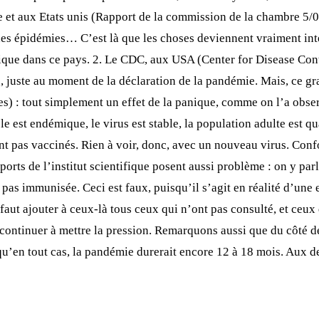
e et aux Etats unis (Rapport de la commission de la chambre 5/0
s épidémies… C’est là que les choses deviennent vraiment interp
mique dans ce pays. 2. Le CDC, aux USA (Center for Disease Con
, juste au moment de la déclaration de la pandémie. Mais, ce g
s) : tout simplement un effet de la panique, comme on l’a obse
le est endémique, le virus est stable, la population adulte est 
sont pas vaccinés. Rien à voir, donc, avec un nouveau virus. Co
ports de l’institut scientifique posent aussi problème : on y pa
t pas immunisée. Ceci est faux, puisqu’il s’agit en réalité d’u
faut ajouter à ceux-là tous ceux qui n’ont pas consulté, et ceu
 continuer à mettre la pression. Remarquons aussi que du côté de
qu’en tout cas, la pandémie durerait encore 12 à 18 mois. Aux de