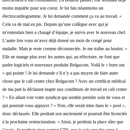
moins inquiète pour son coeur. Je lui fais néanmoins un
électrocardiogramme. Je lui demande comment ça va au travail. «
Cela va de mal en pis. Depuis qu’une collègue avec qui je
m’entendais bien a changé d’équipe, je survis avec le nouveau chef.
L’autre fois vous m’avez déjà donné un mois de congé pour
maladie. Mais je reste comme déconnectée. Je me traîne au boulot. »
Elle ne mange plus avec les autres qui, au réfectoire, ne font que
parler logiciels et nouveaux produits Belgacom. Voilà le « burn out
» qui pointe ! Je lui demande s’il n’y a pas moyen de faire autre
chose que le call center chez Belgacom ? Avec un certificat médical
de ma part la déclarant inapte aux conditions de travail en call center
? « En allant voir votre syndicat qui semble prendre soin de vous et
qui pourrait vous appuyer ? » Non, elle serait mise dans le « pool »,
donc déclassée. Elle perdrait son ancienneté et pourrait être licenciée
à la prochaine restructuration. « Ainsi, je perdrais la place sûre que
j’avais. Je perdrais mon contrat CDI, que je suis une des rares à