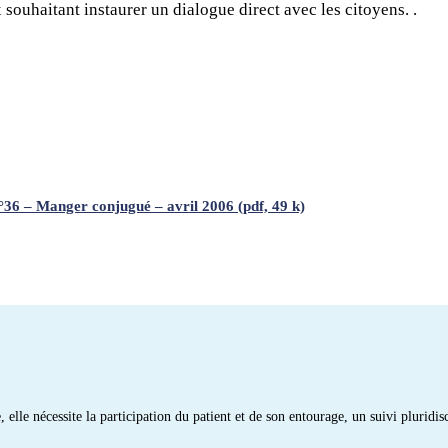
souhaitant instaurer un dialogue direct avec les citoyens. .
 n°36 – Manger conjugué – avril 2006 (pdf, 49 k)
 elle nécessite la participation du patient et de son entourage, un suivi pluridis