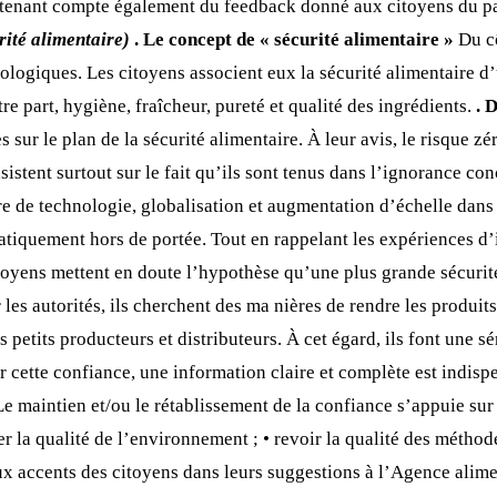
tenant compte également du feedback donné aux citoyens du pan
rité alimentaire)
. Le concept de « sécurité alimentaire »
Du cô
logiques. Les citoyens associent eux la sécurité alimentaire d’u
utre part, hygiène, fraîcheur, pureté et qualité des ingrédients.
. 
ur le plan de la sécurité alimentaire. À leur avis, le risque zér
sistent surtout sur le fait qu’ils sont tenus dans l’ignorance con
ère de technologie, globalisation et augmentation d’échelle dans 
atiquement hors de portée. Tout en rappelant les expériences d’
toyens mettent en doute l’hypothèse qu’une plus grande sécuri
es autorités, ils cherchent des ma nières de rendre les produit
 petits producteurs et distributeurs. À cet égard, ils font une sé
ir cette confiance, une information claire et complète est indisp
e maintien et/ou le rétablissement de la confiance s’appuie sur u
la qualité de l’environnement ; • revoir la qualité des méthodes 
aux accents des citoyens dans leurs suggestions à l’Agence alime