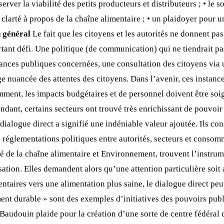
rver la viabilité des petits producteurs et distributeurs ; • le so
larté à propos de la chaîne alimentaire ; • un plaidoyer pour un
n général
Le fait que les citoyens et les autorités ne donnent pa
rtant défi. Une politique (de communication) qui ne tiendrait p
ances publiques concernées, une consultation des citoyens via u
e nuancée des attentes des citoyens. Dans l’avenir, ces instan
idemment, les impacts budgétaires et de personnel doivent être s
endant, certains secteurs ont trouvé très enrichissant de pouv
 dialogue direct a signifié une indéniable valeur ajoutée. Ils
es réglementations politiques entre autorités, secteurs et conso
té de la chaîne alimentaire et Environnement, trouvent l’instrum
isation. Elles demandent alors qu’une attention particulière soit
entaires vers une alimentation plus saine, le dialogue direct peu
nt durable » sont des exemples d’initiatives des pouvoirs publi
audouin plaide pour la création d’une sorte de centre fédéral 