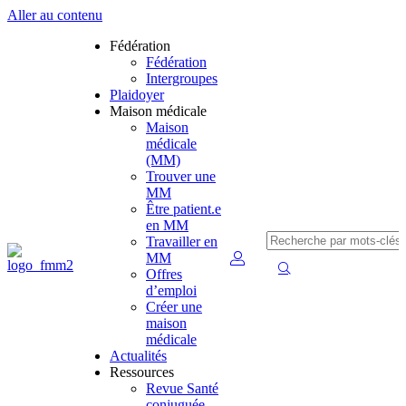
Aller au contenu
Fédération
Fédération
Intergroupes
Plaidoyer
Maison médicale
Maison
médicale
(MM)
Trouver une
MM
Être patient.e
en MM
Travailler en
MM
Offres
d’emploi
Créer une
maison
médicale
Actualités
Ressources
Revue Santé
conjuguée