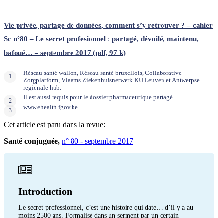
Vie privée, partage de données, comment s’y retrouver ? – cahier
Sc n°80 – Le secret profesionnel : partagé, dévoilé, maintenu,
bafoué… – septembre 2017 (pdf, 97 k)
Réseau santé wallon, Réseau santé bruxellois, Collaborative
Zorgplatform, Vlaams Ziekenhuisnetwerk KU Leuven et Antwerpse
regionale hub.
Il est aussi requis pour le dossier pharmaceutique partagé.
www.ehealth.fgov.be
Cet article est paru dans la revue:
Santé conjuguée,
n° 80 - septembre 2017
Introduction
Le secret professionnel, c’est une histoire qui date… d’il y a au
moins 2500 ans. Formalisé dans un serment par un certain