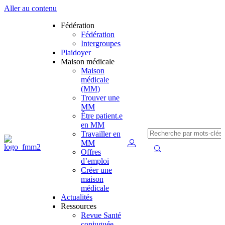
Aller au contenu
Fédération
Fédération
Intergroupes
Plaidoyer
Maison médicale
Maison
médicale
(MM)
Trouver une
MM
Être patient.e
en MM
Travailler en
MM
Offres
d’emploi
Créer une
maison
médicale
Actualités
Ressources
Revue Santé
conjuguée