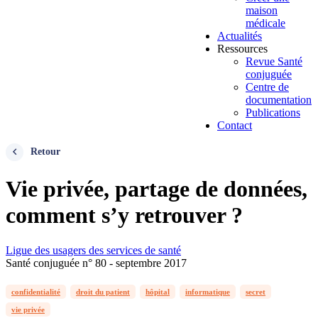
maison
médicale
Actualités
Ressources
Revue Santé
conjuguée
Centre de
documentation
Publications
Contact
Retour
Vie privée, partage de données,
comment s’y retrouver ?
Ligue des usagers des services de santé
Santé conjuguée n° 80 - septembre 2017
confidentialité
droit du patient
hôpital
informatique
secret
vie privée