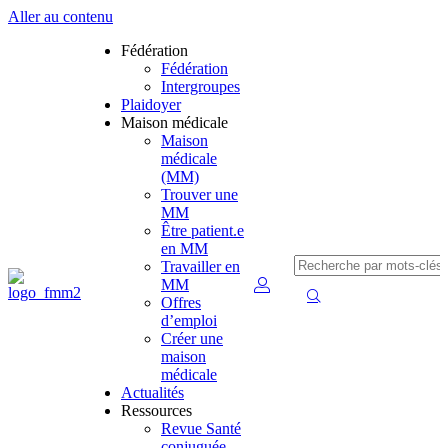
Aller au contenu
Fédération
Fédération
Intergroupes
Plaidoyer
Maison médicale
Maison
médicale
(MM)
Trouver une
MM
Être patient.e
en MM
Travailler en
MM
Offres
d’emploi
Créer une
maison
médicale
Actualités
Ressources
Revue Santé
conjuguée