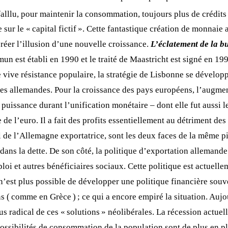
 falllu, pour maintenir la consommation, toujours plus de crédit
sur le « capital fictif ». Cette fantastique création de monnaie 
 créer l’illusion d’une nouvelle croissance.
L’éclatement de la b
n est établi en 1990 et le traité de Maastricht est signé en 19
e vive résistance populaire, la stratégie de Lisbonne se dévelo
s allemandes. Pour la croissance des pays européens, l’augmenta
 puissance durant l’unification monétaire – dont elle fut aussi le
de l’euro. Il a fait des profits essentiellement au détriment de
l de l’Allemagne exportatrice, sont les deux faces de la même pi
dans la dette. De son côté, la politique d’exportation allemande
ploi et autres bénéficiaires sociaux. Cette politique est actuel
n’est plus possible de développer une politique financière souv
ns ( comme en Grèce ) ; ce qui a encore empiré la situation. Auj
us radical de ces « solutions » néolibérales. La récession actue
possibilités de consommation de la population sont de plus en pl