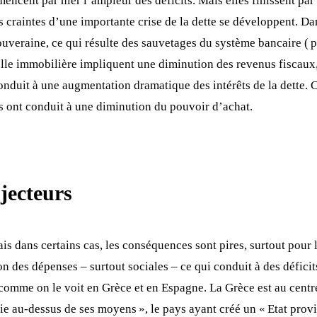
ncent par nier l’ampleur des déficits. Mais elles finissent par
s craintes d’une importante crise de la dette se développent. Da
souveraine, ce qui résulte des sauvetages du système bancaire 
lle immobilière impliquent une diminution des revenus fiscaux, 
nduit à une augmentation dramatique des intérêts de la dette. C’e
es ont conduit à une diminution du pouvoir d’achat.
jecteurs
Mais dans certains cas, les conséquences sont pires, surtout pou
des dépenses – surtout sociales – ce qui conduit à des déficits
e, comme on le voit en Grèce et en Espagne. La Grèce est au cent
e au-dessus de ses moyens », le pays ayant créé un « Etat provi