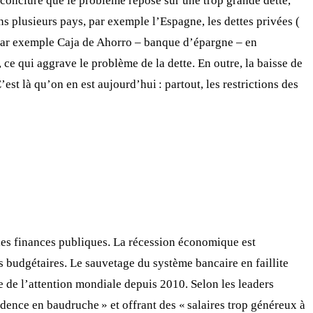
 conclure que le problème repose sur une trop grande dette,
ns plusieurs pays, par exemple l’Espagne, les dettes privées (
( par exemple Caja de Ahorro – banque d’épargne – en
ce qui aggrave le problème de la dette. En outre, la baisse de
st là qu’on en est aujourd’hui : partout, les restrictions des
r les finances publiques. La récession économique est
 budgétaires. Le sauvetage du système bancaire en faillite
re de l’attention mondiale depuis 2010. Selon les leaders
dence en baudruche » et offrant des « salaires trop généreux à