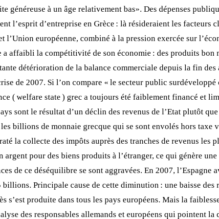
raite généreuse à un âge relativement bas». Des dépenses publiq
t l’esprit d’entreprise en Grèce : là résideraient les facteurs cl
t l’Union européenne, combiné à la pression exercée sur l’écono
e a affaibli la compétitivité de son économie : des produits bo
tante détérioration de la balance commerciale depuis la fin des
a crise de 2007. Si l’on compare « le secteur public surdéveloppé
ce ( welfare state ) grec a toujours été faiblement financé et lim
pays sont le résultat d’un déclin des revenus de l’Etat plutôt 
t les billions de monnaie grecque qui se sont envolés hors taxe v
raté la collecte des impôts auprès des tranches de revenus les pl
son argent pour des biens produits à l’étranger, ce qui génère 
ces de ce déséquilibre se sont aggravées. En 2007, l’Espagne av
8,5 billions. Principale cause de cette diminution : une baisse d
s s’est produite dans tous les pays européens. Mais la faiblesse
nalyse des responsables allemands et européens qui pointent la 