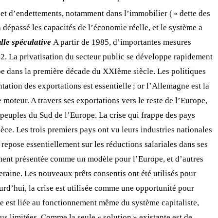
s et d’endettements, notamment dans l’immobilier ( « dette des
a dépassé les capacités de l’économie réelle, et le système a
ulle spéculative
A partir de 1985, d’importantes mesures
92. La privatisation du secteur public se développe rapidement
ppe dans la première décade du XXIème siècle. Les politiques
tion des exportations est essentielle ; or l’Allemagne est la
 moteur. A travers ses exportations vers le reste de l’Europe,
s peuples du Sud de l’Europe. La crise qui frappe des pays
èce. Les trois premiers pays ont vu leurs industries nationales
 repose essentiellement sur les réductions salariales dans ses
lement présentée comme un modèle pour l’Europe, et d’autres
eraine. Les nouveaux prêts consentis ont été utilisés pour
ourd’hui, la crise est utilisée comme une opportunité pour
lle est liée au fonctionnement même du système capitaliste,
us limitées. Comme la seule « solution » existante est de