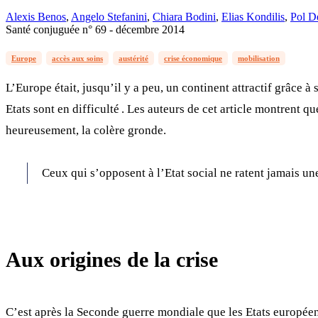
Alexis Benos
,
Angelo Stefanini
,
Chiara Bodini
,
Elias Kondilis
,
Pol D
Santé conjuguée n° 69 - décembre 2014
Europe
accès aux soins
austérité
crise économique
mobilisation
L’Europe était, jusqu’il y a peu, un continent attractif grâce 
Etats sont en difficulté . Les auteurs de cet article montrent 
heureusement, la colère gronde.
Ceux qui s’opposent à l’Etat social ne ratent jamais une
Aux origines de la crise
C’est après la Seconde guerre mondiale que les Etats européens