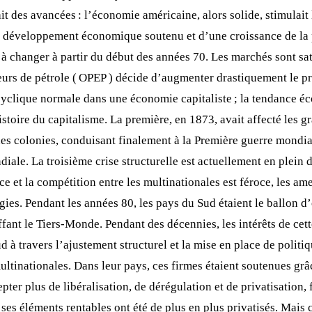
ait des avancées : l’économie américaine, alors solide, stimula
un développement économique soutenu et d’une croissance de la 
 changer à partir du début des années 70. Les marchés sont satu
urs de pétrole ( OPEP ) décide d’augmenter drastiquement le pr
on cyclique normale dans une économie capitaliste ; la tendance
histoire du capitalisme. La première, en 1873, avait affecté les g
des colonies, conduisant finalement à la Première guerre mondial
le. La troisième crise structurelle est actuellement en plein d
 et la compétition entre les multinationales est féroce, les am
atégies. Pendant les années 80, les pays du Sud étaient le ballon
fant le Tiers-Monde. Pendant des décennies, les intérêts de cet
ud à travers l’ajustement structurel et la mise en place de poli
ultinationales. Dans leur pays, ces firmes étaient soutenues gr
pter plus de libéralisation, de dérégulation et de privatisation
 : ses éléments rentables ont été de plus en plus privatisés. Mai