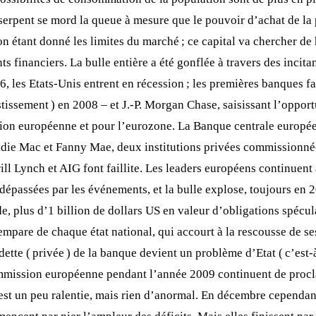
serpent se mord la queue à mesure que le pouvoir d’achat de la 
on étant donné les limites du marché ; ce capital va chercher de 
 financiers. La bulle entière a été gonflée à travers des incitan
06, les Etats-Unis entrent en récession ; les premières banques 
issement ) en 2008 – et J.-P. Morgan Chase, saisissant l’opportu
ion européenne et pour l’eurozone. La Banque centrale européenn
eddie Mac et Fanny Mae, deux institutions privées commissionné
ll Lynch et AIG font faillite. Les leaders européens continuent 
 dépassées par les événements, et la bulle explose, toujours en 
e, plus d’1 billion de dollars US en valeur d’obligations spéculat
’empare de chaque état national, qui accourt à la rescousse de 
tte ( privée ) de la banque devient un problème d’Etat ( c’est-
Commission européenne pendant l’année 2009 continuent de procl
’est un peu ralentie, mais rien d’anormal. En décembre cepend