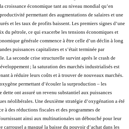
it la croissance économique tant au niveau mondial qu’en
productivité permettant des augmentations de salaires et une
rés et les taux de profits baissent. Les premiers signes d’une
ix du pétrole, ce qui exacerbe les tensions économiques et
 économique générale commence à être celle d’un déclin à long
randes puissances capitalistes et s’était terminée par
e. La seconde crise structurelle survint après le crash de
éveloppement ; la saturation des marchés industrialisés est
enant à réduire leurs coûts et à trouver de nouveaux marchés.
 d’oxygène permettant d’écouler la surproduction – les
te dette ont assuré un revenu substantiel aux puissances
tiques néolibérales. Une deuxième stratégie d’oxygénation a été
âce à des réductions fiscales et des programmes de
, fournissant ainsi aux multinationales un débouché pour leur
s ce carrousel a masqué la baisse du pouvoir d’achat dans les