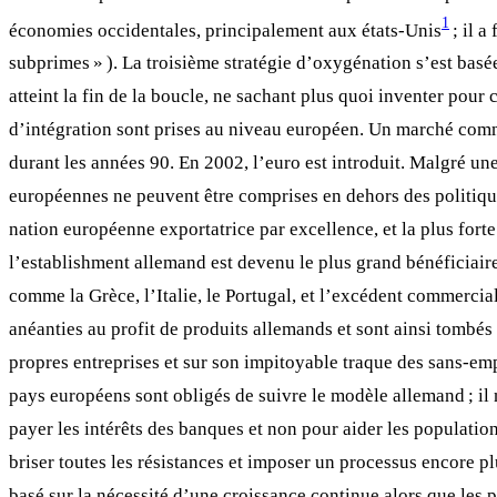
1
économies occidentales, principalement aux états-Unis
; il a
subprimes » ). La troisième stratégie d’oxygénation s’est basée 
atteint la fin de la boucle, ne sachant plus quoi inventer pour
d’intégration sont prises au niveau européen. Un marché commu
durant les années 90. En 2002, l’euro est introduit. Malgré un
européennes ne peuvent être comprises en dehors des politique
nation européenne exportatrice par excellence, et la plus forte
l’establishment allemand est devenu le plus grand bénéficiaire 
comme la Grèce, l’Italie, le Portugal, et l’excédent commercia
anéanties au profit de produits allemands et sont ainsi tombés 
propres entreprises et sur son impitoyable traque des sans-em
pays européens sont obligés de suivre le modèle allemand ; il 
payer les intérêts des banques et non pour aider les populatio
briser toutes les résistances et imposer un processus encore pl
basé sur la nécessité d’une croissance continue alors que les 