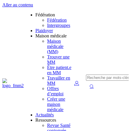
Aller au contenu
Fédération
Fédération
Intergroupes
Plaidoyer
Maison médicale
Maison
médicale
(MM)
Trouver une
MM
Être patient.e
en MM
Travailler en
MM
Offres
d’emploi
Créer une
maison
médicale
Actualités
Ressources
Revue Santé
conjuguée