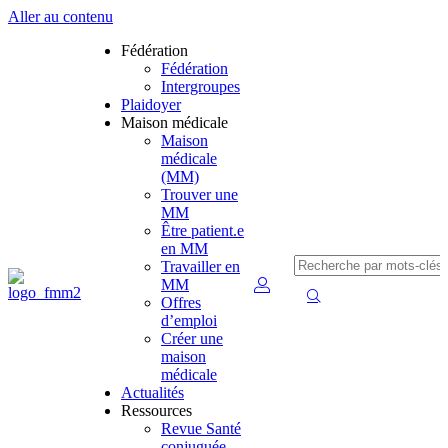
Aller au contenu
Fédération
Fédération
Intergroupes
Plaidoyer
Maison médicale
Maison
médicale
(MM)
Trouver une
MM
Être patient.e
en MM
Travailler en
MM
Offres
d’emploi
Créer une
maison
médicale
Actualités
Ressources
Revue Santé
conjuguée