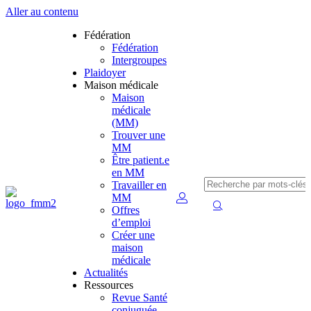
Aller au contenu
Fédération
Fédération
Intergroupes
Plaidoyer
Maison médicale
Maison
médicale
(MM)
Trouver une
MM
Être patient.e
en MM
Travailler en
MM
Offres
d’emploi
Créer une
maison
médicale
Actualités
Ressources
Revue Santé
conjuguée