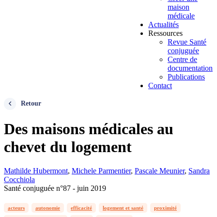
maison
médicale
Actualités
Ressources
Revue Santé
conjuguée
Centre de
documentation
Publications
Contact
Retour
Des maisons médicales au
chevet du logement
Mathilde Hubermont
,
Michele Parmentier
,
Pascale Meunier
,
Sandra
Cocchiola
Santé conjuguée n°87 - juin 2019
acteurs
autonomie
efficacité
logement et santé
proximité