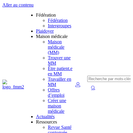
Aller au contenu
Fédération
Fédération
Intergroupes
Plaidoyer
Maison médicale
Maison
médicale
(MM)
Trouver une
MM
Être patient.e
en MM
Travailler en
MM
Offres
d’emploi
Créer une
maison
médicale
Actualités
Ressources
Revue Santé
conjuguée