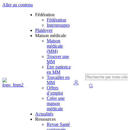
Aller au contenu
Fédération
Fédération
Intergroupes
Plaidoyer
Maison médicale
Maison
médicale
(MM)
Trouver une
MM
Être patient.e
en MM
Travailler en
MM
Offres
d’emploi
Créer une
maison
médicale
Actualités
Ressources
Revue Santé
conjuguée