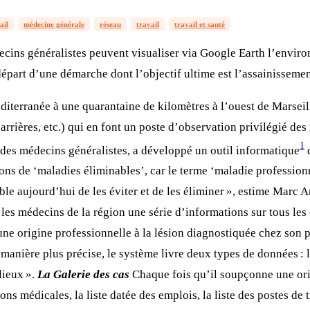
ail
médecine générale
réseau
travail
travail et santé
ecins généralistes peuvent visualiser via Google Earth l’environ
 départ d’une démarche dont l’objectif ultime est l’assainissemen
diterranée à une quarantaine de kilomètres à l’ouest de Marseill
arrières, etc.) qui en font un poste d’observation privilégié des 
1
des médecins généralistes, a développé un outil informatique
q
ons de ‘maladies éliminables’, car le terme ‘maladie profession
ible aujourd’hui de les éviter et de les éliminer », estime Marc
s les médecins de la région une série d’informations sur tous le
ne origine professionnelle à la lésion diagnostiquée chez son pat
manière plus précise, le système livre deux types de données : 
 lieux ».
La Galerie des cas
Chaque fois qu’il soupçonne une origi
ons médicales, la liste datée des emplois, la liste des postes de t