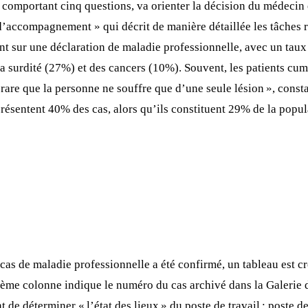
e, comportant cinq questions, va orienter la décision du médeci
 d’accompagnement » qui décrit de manière détaillée les tâches r
 sur une déclaration de maladie professionnelle, avec un taux 
 la surdité (27%) et des cancers (10%). Souvent, les patients cu
 rare que la personne ne souffre que d’une seule lésion », const
ésentent 40% des cas, alors qu’ils constituent 29% de la populat
cas de maladie professionnelle a été confirmé, un tableau est c
xième colonne indique le numéro du cas archivé dans la Galerie 
 de déterminer « l’état des lieux » du poste de travail : poste d