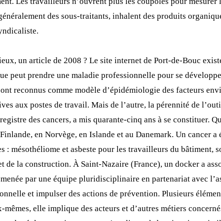
ment. Les travailleurs n’ouvrent plus les coupoles pour mesure
, généralement des sous-traitants, inhalent des produits organiqu
yndicaliste.
eux, un article de 2008 ? Le site internet de Port-de-Bouc existe
que peut prendre une maladie professionnelle pour se développ
 ont reconnus comme modèle d’épidémiologie des facteurs enviro
s aux postes de travail. Mais de l’autre, la pérennité de l’outil
istre des cancers, a mis quarante-cinq ans à se constituer. Qui
 Finlande, en Norvège, en Islande et au Danemark. Un cancer a ét
s : mésothéliome et asbeste pour les travailleurs du bâtiment, so
et de la construction. À Saint-Nazaire (France), un docker a asso
 menée par une équipe pluridisciplinaire en partenariat avec l’a
sionnelle et impulser des actions de prévention. Plusieurs élémen
 eux-mêmes, elle implique des acteurs et d’autres métiers concer