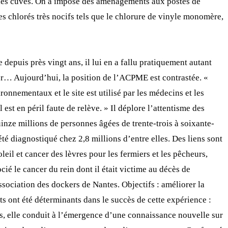
r les cuves. On a imposé des aménagements aux postes de
es chlorés très nocifs tels que le chlorure de vinyle monomère,
 depuis près vingt ans, il lui en a fallu pratiquement autant
er… Aujourd’hui, la position de l’ACPME est contrastée. «
nnementaux et le site est utilisé par les médecins et les
 est en péril faute de relève. » Il déplore l’attentisme des
nze millions de personnes âgées de trente-trois à soixante-
é diagnostiqué chez 2,8 millions d’entre elles. Des liens sont
leil et cancer des lèvres pour les fermiers et les pêcheurs,
cié le cancer du rein dont il était victime au décès de
ssociation des dockers de Nantes. Objectifs : améliorer la
ts ont été déterminants dans le succès de cette expérience :
nés, elle conduit à l’émergence d’une connaissance nouvelle sur