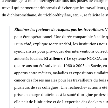
a encouragés à nous interroger sur tous nos postes de charge
travail qui permettent désormais d’éviter que les travailleurs
du dichlorométhane, du trichloréthylène, etc. », se félicite le s
Éliminer les facteurs de risques, pas les travailleurs
Vi
pour être opérationnel. Une durée comparable à celle 
D’un côté, explique Marc Andéol, les institutions nous
syndicalistes pour provoquer des interventions corrective
autorités locales.
Et ailleurs ?
Le système NOCCA, un reg
quatre ans ont été suivies de 1960 à 2005 en Suède, en
apparus entre métiers, maladies et expositions similaire
cancer des fosses nasales pour les travailleurs du bois 
plusieurs de ses collègues. Une recherche- action a été
prise en charge d’atteintes à la santé d’origine profes
elle nait de l’initiative et de l’expertise des dockers