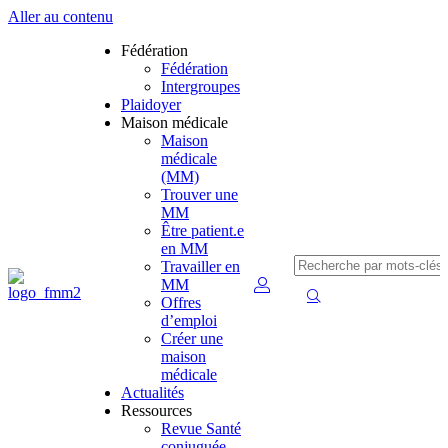
Aller au contenu
Fédération
Fédération
Intergroupes
Plaidoyer
Maison médicale
Maison
médicale
(MM)
Trouver une
MM
Être patient.e
en MM
Travailler en
MM
Offres
d’emploi
Créer une
maison
médicale
Actualités
Ressources
Revue Santé
conjuguée