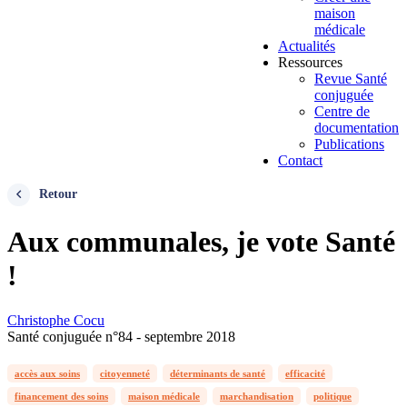
maison
médicale
Actualités
Ressources
Revue Santé
conjuguée
Centre de
documentation
Publications
Contact
Retour
Aux communales, je vote Santé
!
Christophe Cocu
Santé conjuguée n°84 - septembre 2018
accès aux soins
citoyenneté
déterminants de santé
efficacité
financement des soins
maison médicale
marchandisation
politique