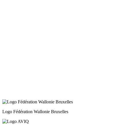
Les psychologues, en première ligne
7 juillet, 2026
La Fédération recrute un·e chargé·e de projets
Promotion de la santé
30 juin, 2026
Le droit à l’avortement est menacé : agissons
maintenant !
29 juin, 2026
Réduction du financement de Transit asbl : un
secteur sous tension face au silence politique
Logo Fédération Wallonie Bruxelles