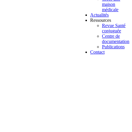
maison
médicale
Actualités
Ressources
Revue Santé
conjuguée
Centre de
documentation
Publications
Contact
Santé conjuguée
Travail et santé des femmes : appel
à témoignages