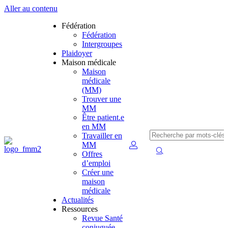
Aller au contenu
Fédération
Fédération
Intergroupes
Plaidoyer
Maison médicale
Maison
médicale
(MM)
Trouver une
MM
Être patient.e
en MM
Travailler en
MM
Offres
d’emploi
Créer une
maison
médicale
Actualités
Ressources
Revue Santé
conjuguée