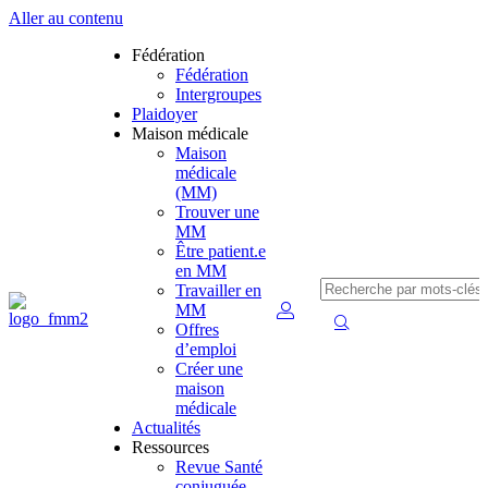
Aller au contenu
Fédération
Fédération
Intergroupes
Plaidoyer
Maison médicale
Maison
médicale
(MM)
Trouver une
MM
Être patient.e
en MM
Travailler en
MM
Offres
d’emploi
Créer une
maison
médicale
Actualités
Ressources
Revue Santé
conjuguée