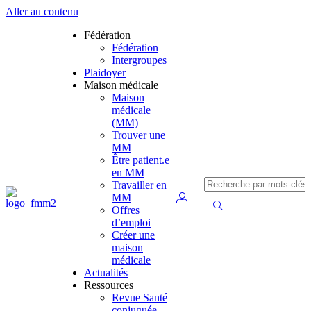
Aller au contenu
Fédération
Fédération
Intergroupes
Plaidoyer
Maison médicale
Maison
médicale
(MM)
Trouver une
MM
Être patient.e
en MM
Travailler en
MM
Offres
d’emploi
Créer une
maison
médicale
Actualités
Ressources
Revue Santé
conjuguée