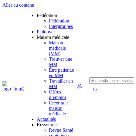
Aller au contenu
Fédération
Fédération
Intergroupes
Plaidoyer
Maison médicale
Maison
médicale
(MM)
Trouver une
MM
Être patient.e
en MM
Travailler en
MM
Offres
d’emploi
Créer une
maison
médicale
Actualités
Ressources
Revue Santé
conjuguée